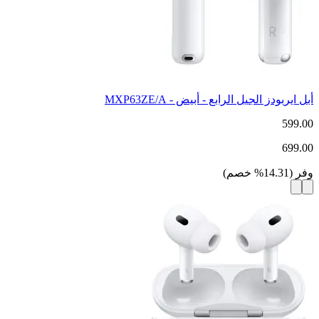
أبل ايربودز الجيل الرابع - أبيض - MXP63ZE/A
599.00
699.00
وفر
(
14.31
%
خصم
)