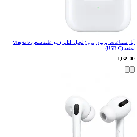
أبل سماعات ايربودز برو (الجيل الثاني) مع علبة شحن MagSafe
بمنفذ (USB‑C)
1,049.00