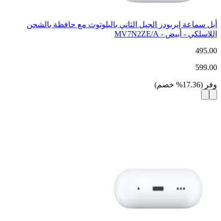
أبل سماعة إيربودز الجيل الثاني بالبلوتوث مع حافظة بالشحن
اللاسلكي - أبيض - MV7N2ZE/A
495.00
599.00
وفر
(
17.36
%
خصم
)