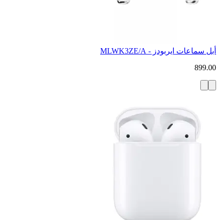
أبل سماعات ايربودز - MLWK3ZE/A
899.00