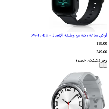
أوكي ساعة ذكية مع وظيفة الإتصال - SW-1S-BK
119.00
249.00
وفر
(
52.21
%
خصم
)