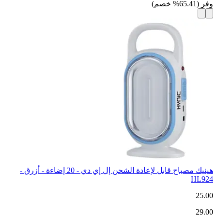
وفر
(
65.41
%
خصم
)
هينيك مصباح قابل لإعادة الشحن إل إي دي - 20 إضاءة - أزرق -
HL924
25.00
29.00