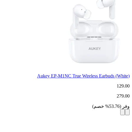
Aukey EP-M1NC True Wireless Earbuds (White)
129.00
279.00
وفر
(
53.76
%
خصم
)