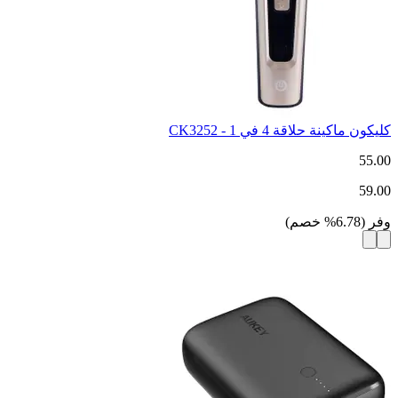
كليكون ماكينة حلاقة 4 في 1 - CK3252
55.00
59.00
وفر
(
6.78
%
خصم
)