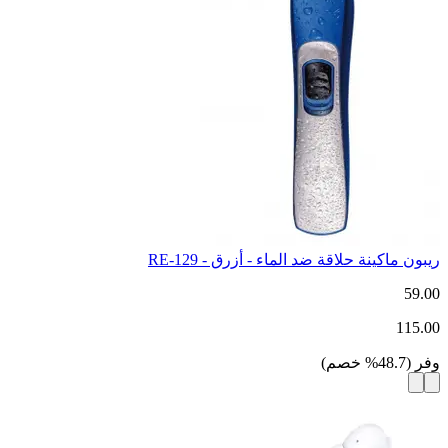
ريبون ماكينة حلاقة ضد الماء - أزرق - RE-129
59.00
115.00
وفر
(
48.7
%
خصم
)