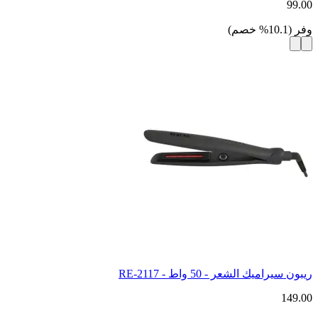
99.00
وفر
(
10.1
%
خصم
)
ريبون سيراميك الشعر - 50 واط - RE-2117
149.00