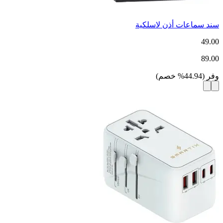
سند سماعات أذن لاسلكية
49.00
89.00
وفر
(
44.94
%
خصم
)