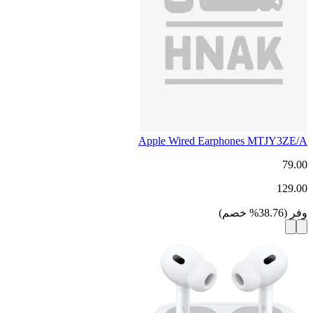
Apple Wired Earphones MTJY3ZE/A
79.00
129.00
وفر
(
38.76
%
خصم
)