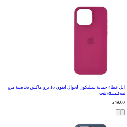
ابل غطاء حماية سيليكون لجوال ايفون 16 برو ماكس بخاصية ماج
سيف - فوشي
249.00