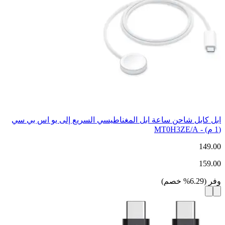
ابل كابل شاحن ساعة ابل المغناطيسي السريع إلى يو اس بي سي
‏(1 م) - MT0H3ZE/A
149.00
159.00
وفر
(
6.29
%
خصم
)