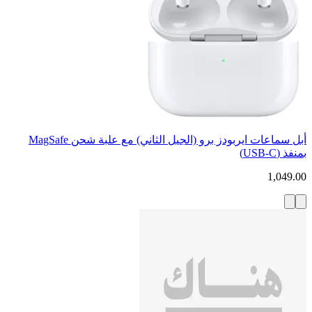
أبل سماعات ايربودز برو (الجيل الثاني) مع علبة شحن MagSafe
بمنفذ (USB‑C)
1,049.00