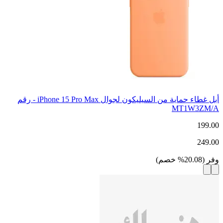
أبل غطاء حماية من السيليكون لجوال iPhone 15 Pro Max - رقم
MT1W3ZM/A
199.00
249.00
وفر
(
20.08
%
خصم
)