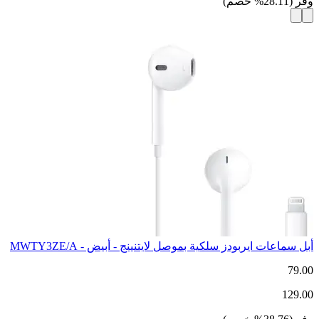
وفر
(
28.11
%
خصم
)
أبل سماعات ايربودز سلكية بموصل لايتنينج - أبيض - MWTY3ZE/A
79.00
129.00