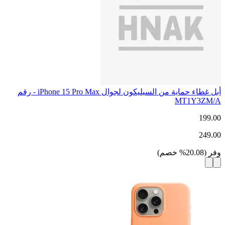
أبل غطاء حماية من السيليكون لجوال iPhone 15 Pro Max - رقم
MT1Y3ZM/A
199.00
249.00
وفر
(
20.08
%
خصم
)