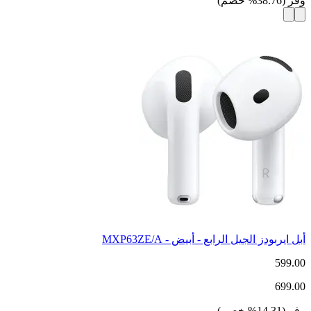
وفر
(
38.76
%
خصم
)
أبل ايربودز الجيل الرابع - أبيض - MXP63ZE/A
599.00
699.00
وفر
(
14.31
%
خصم
)