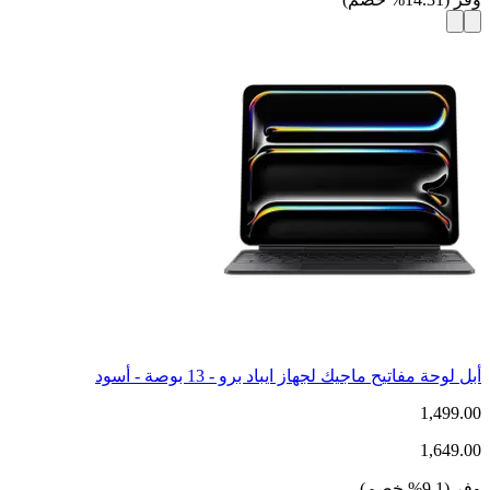
أبل لوحة مفاتيح ماجيك لجهاز ايباد برو - 13 بوصة - أسود
1,499.00
1,649.00
وفر
(
9.1
%
خصم
)