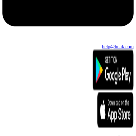
help@hnak.com