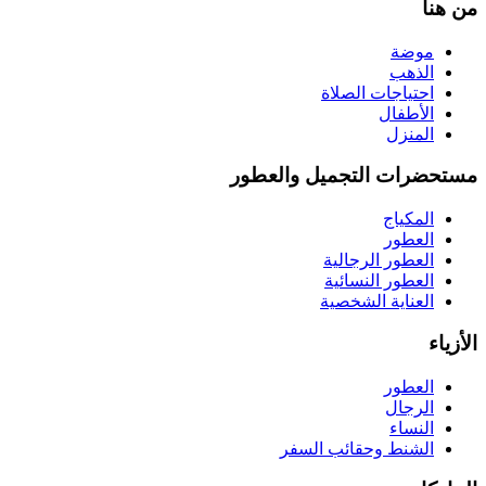
من هنا
موضة
الذهب
احتياجات الصلاة
الأطفال
المنزل
مستحضرات التجميل والعطور
المكياج
العطور
العطور الرجالية
العطور النسائية
العناية الشخصية
الأزياء
العطور
الرجال
النساء
الشنط وحقائب السفر