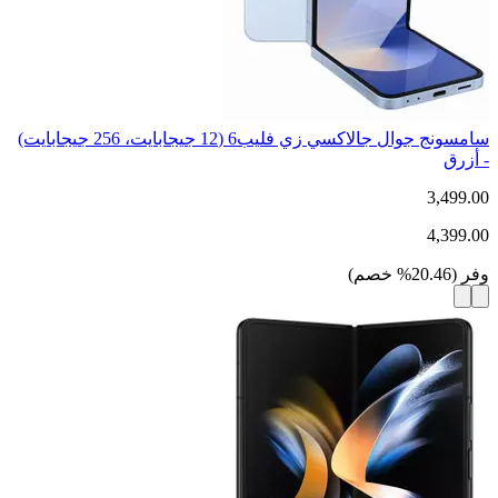
سامسونج جوال جالاكسي زي فليب6 (12 جيجابايت، 256 جيجابايت)
- أزرق
3,499.00
4,399.00
وفر
(
20.46
%
خصم
)