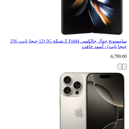
سامسونج جوال جالكسي Z Fold4 شبكة 5G (12 جيجا بايت، 256
جيجا بايت) - أسود خافت
6,799.00