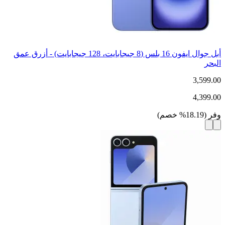
أبل جوال ايفون 16 بلس (8 جيجابايت، 128 جيجابايت) - أزرق عمق
البحر
3,599.00
4,399.00
وفر
(
18.19
%
خصم
)