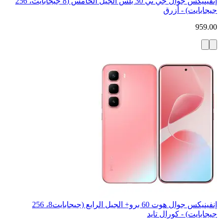
إنفينيكس جوال جي تي 30 بلس الجيل الخامس (8 جيجابايت، 256
جيجابايت) - أزرق
959.00
إنفينيكس جوال هوت 60 برو+ الجيل الرابع (جيجابايت8، 256
جيجابايت) - كورال تايد