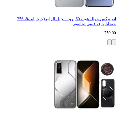
إنفينيكس جوال هوت 60 برو+ الجيل الرابع (جيجابايت8، 256
جيجابايت) - فضي تيتاتيوم
759.00