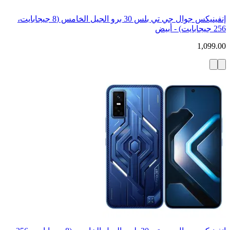
إنفينيكس جوال جي تي بلس 30 برو الجيل الخامس (8 جيجابايت،
256 جيجابايت) - أبيض
1,099.00