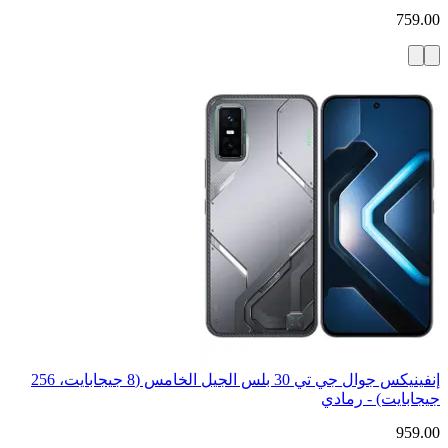
759.00
إنفينيكس جوال جي تي 30 بلس الجيل الخامس (8 جيجابايت، 256
جيجابايت) - رمادي
959.00