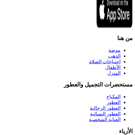
من هنا
موضة
الذهب
احتياجات الصلاة
الأطفال
المنزل
مستحضرات التجميل والعطور
المكياج
العطور
العطور الرجالية
العطور النسائية
العناية الشخصية
الأزياء