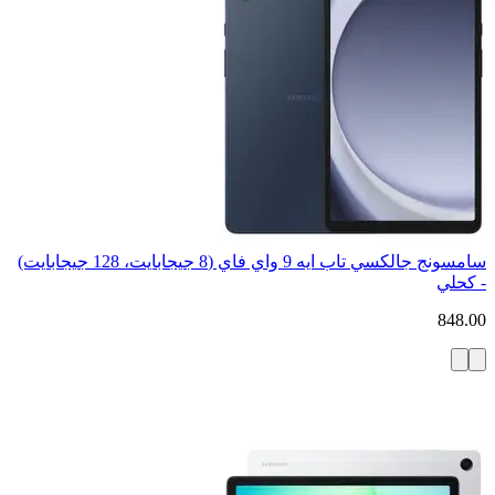
سامسونج جالكسي تاب ايه 9 واي فاي (8 جيجابايت، 128 جيجابايت)
- كحلي
848.00