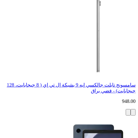
سامسونج تابلت جالكسي إيه 9 بشبكة إل تي إي ( 8 جيجابايت، 128
جيجابايت) - فضي براق
948.00