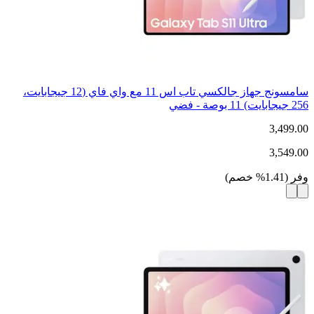
سامسونج جهاز جالكسي تاب اس 11 مع واي فاي (12 جيجابايت،
256 جيجابايت) 11 بوصة - فضي
3,499.00
3,549.00
وفر
(
1.41
%
خصم
)