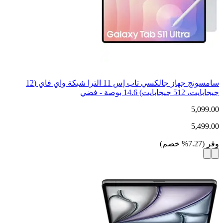
سامسونج جهاز جالكسي تاب إس 11 الترا شبكة واي فاي (12
جيجابايت، 512 جيجابايت) 14.6 بوصة - فضي
5,099.00
5,499.00
وفر
(
7.27
%
خصم
)