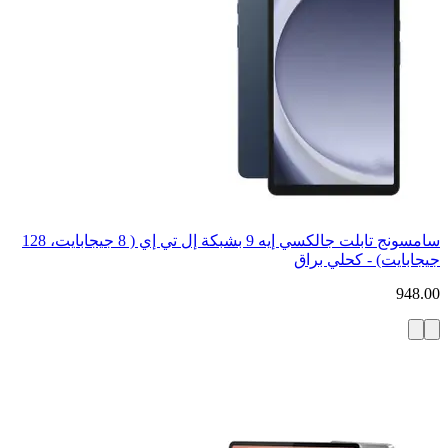
سامسونج تابلت جالكسي إيه 9 بشبكة إل تي إي ( 8 جيجابايت، 128
جيجابايت) - كحلي براق
948.00