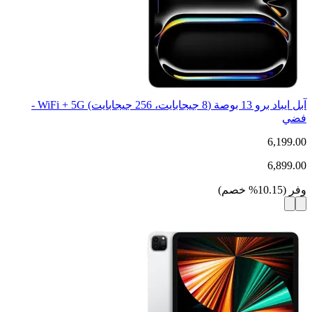
آبل ايباد برو 13 بوصة (8 جيجابايت، 256 جيجابايت) WiFi + 5G -
فضي
6,199.00
6,899.00
وفر
(
10.15
%
خصم
)