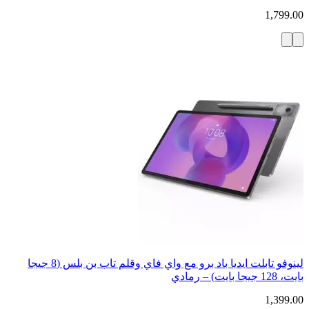
1,799.00
لينوفو تابلت ايديا باد برو مع واي فاي وقلم تاب بن بلس (8 جيجا
بايت، 128 جيجا بايت) – رمادي
1,399.00