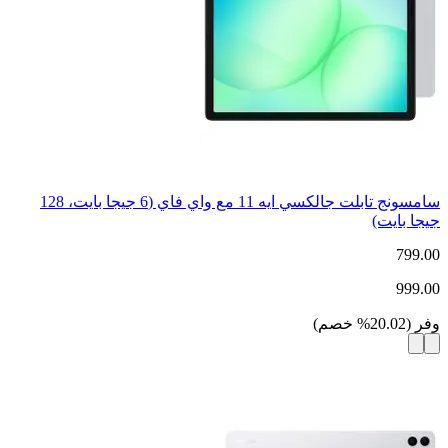
سامسونج تابلت جالكسي ايه 11 مع واي فاي (6 جيجا بايت، 128
جيجا بايت)
799.00
999.00
وفر
(
20.02
%
خصم
)