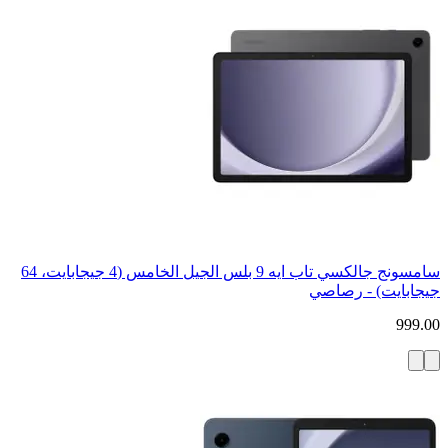
سامسونج جالكسي تاب ايه 9 بلس الجيل الخامس (4 جيجابايت، 64
جيجابايت) - رصاصي
999.00