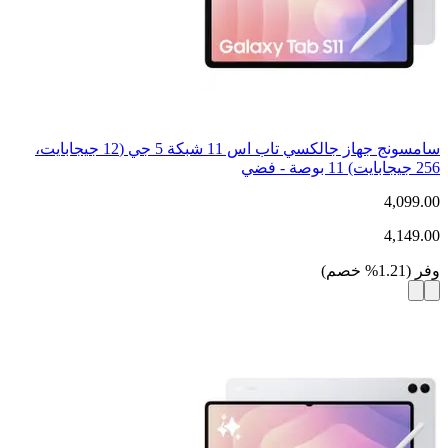
سامسونج جهاز جالكسي تاب اس 11 شبكة 5 جي (12 جيجابايت،
256 جيجابايت) 11 بوصة - فضي
4,099.00
4,149.00
وفر
(
1.21
%
خصم
)