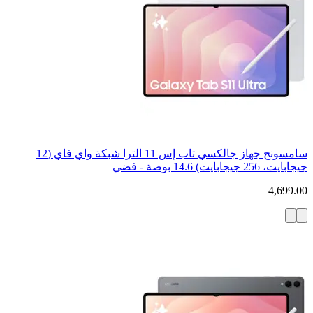
سامسونج جهاز جالكسي تاب إس 11 الترا شبكة واي فاي (12
جيجابايت، 256 جيجابايت) 14.6 بوصة - فضي
4,699.00