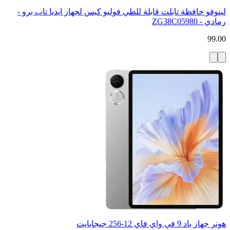
لينوفو حافظة تابلت قابلة للطي فوليو كيس لجهاز ايديا تاب برو -
رمادي - ZG38C05980
99.00
هونر جهاز باد 9 في واي فاي 12-256 جيجابايت