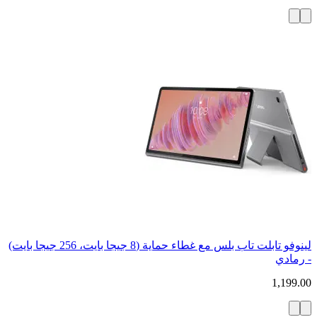
لينوفو تابلت تاب بلس مع غطاء حماية (8 جيجا بايت، 256 جيجا بايت)
- رمادي
1,199.00