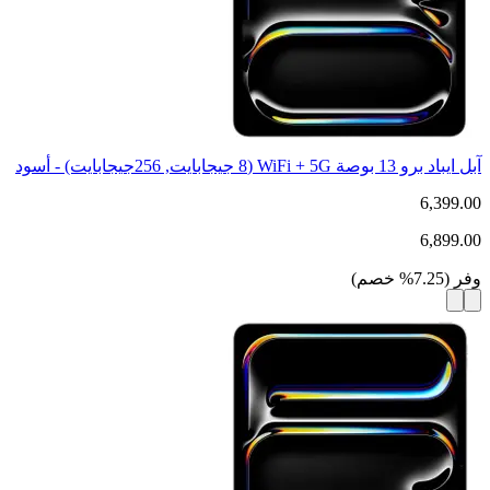
آبل ايباد برو 13 بوصة WiFi + 5G (8 جيجابايت, 256جيجابايت) - أسود
6,399.00
6,899.00
وفر
(
7.25
%
خصم
)