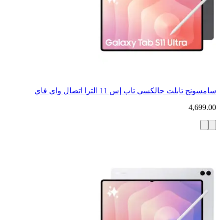
سامسونج تابلت جالكسي تاب إس 11 الترا اتصال واي فاي
4,699.00