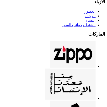
الأزياء
العطور
الرجال
النساء
الشنط وحقائب السفر
الماركات