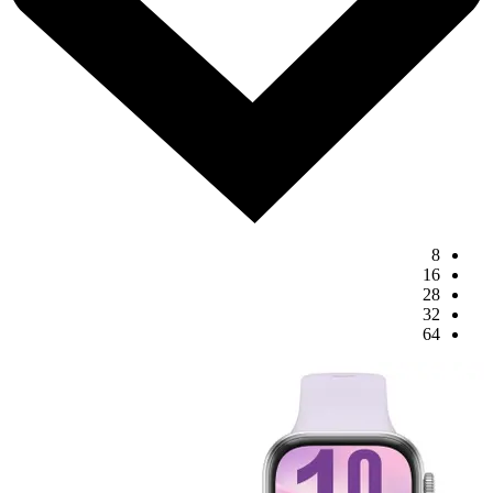
8
16
28
32
64