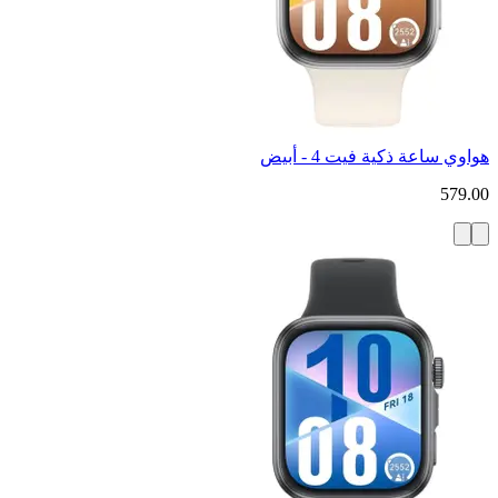
هواوي ساعة ذكية فيت 4 - أبيض
579.00