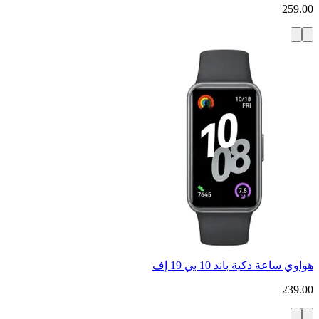
259.00
هواوي ساعة ذكية باند 10 بي 19 إف
239.00