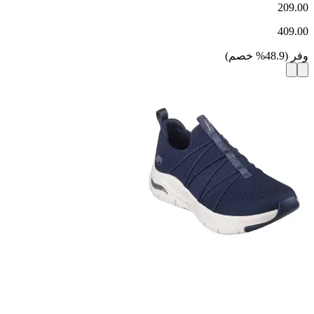
209.00
409.00
وفر
(
48.9
%
خصم
)