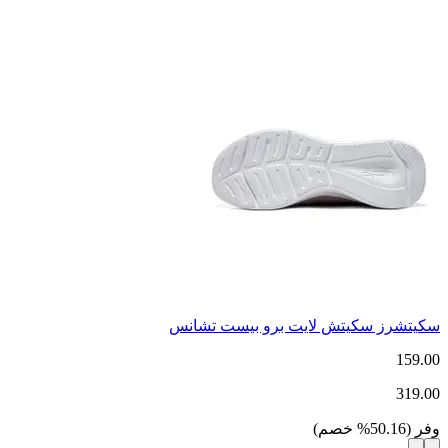
سكيتشرز سكيتش لايت برو بيست تشانس
159.00
319.00
وفر
(
50.16
%
خصم
)