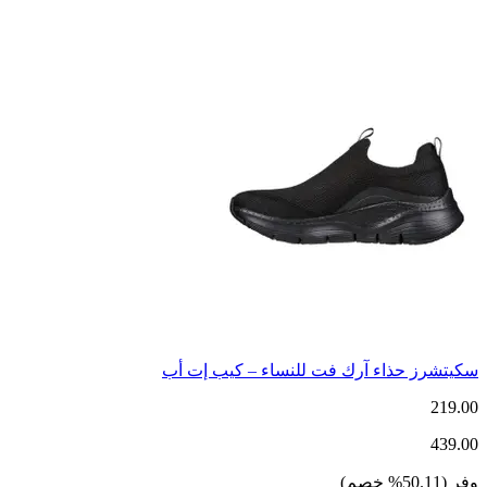
سكيتشرز حذاء آرك فت للنساء – كيب إت أب
219.00
439.00
وفر
(
50.11
%
خصم
)