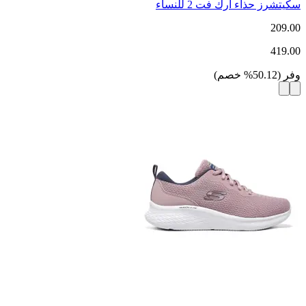
سكيتشرز حذاء آرك فت 2 للنساء
209.00
419.00
وفر
(
50.12
%
خصم
)