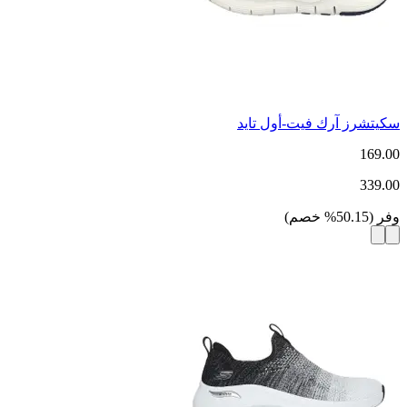
سكيتشرز آرك فيت-أول تايد
169.00
339.00
وفر
(
50.15
%
خصم
)