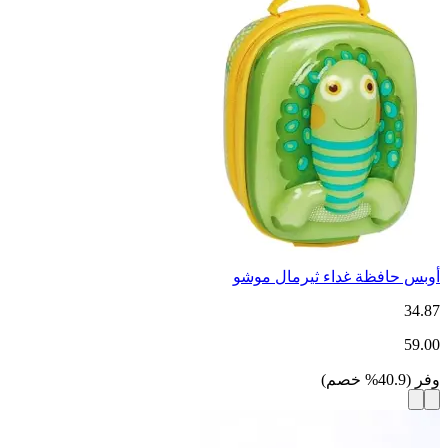
أوبس حافظة غداء ثيرمال موشو
34.87
59.00
وفر
(
40.9
%
خصم
)