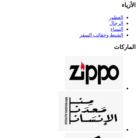
الأزياء
العطور
الرجال
النساء
الشنط وحقائب السفر
الماركات