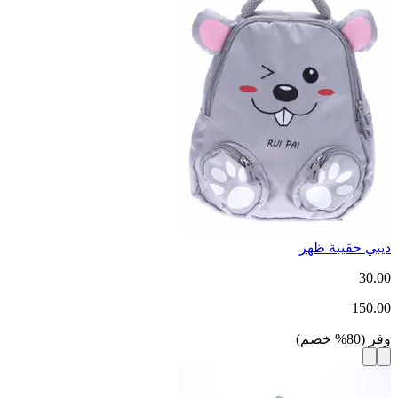
ديبي حقيبة ظهر
30.00
150.00
وفر
(
80
%
خصم
)