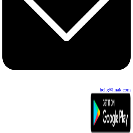
help@hnak.com