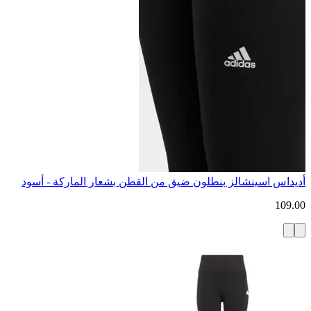
أديداس اسينشالز بنطلون ضيق من القطن بشعار الماركة - أسود
109.00