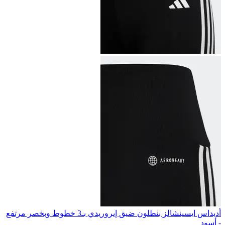
أديداس ايسينشالز بنطلون ضيق إيروريدي بـ3 خطوط وبخصر مرتفع
- أسود