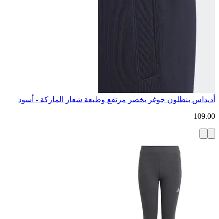
أديداس بنطلون جوغر بخصر مرتفع وطبعة شعار الماركة - أسود
109.00