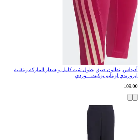
أديداس بنطلون ضيق بطول شبه كامل وبشعار الماركة وبتقنية
ايروريدي اوبتايم بوكيت – وردي
109.00