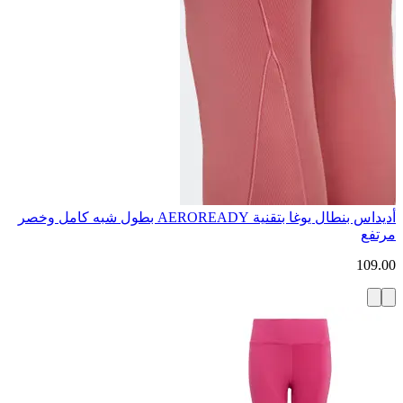
أديداس بنطال يوغا بتقنية AEROREADY بطول شبه كامل وخصر
مرتفع
109.00