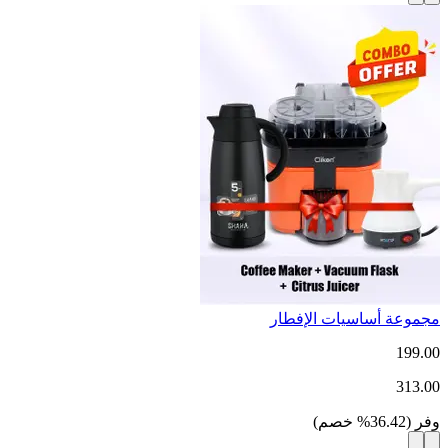
مجموعة أساسيات الإفطار
199.00
313.00
وفر
(
36.42
%
خصم
)