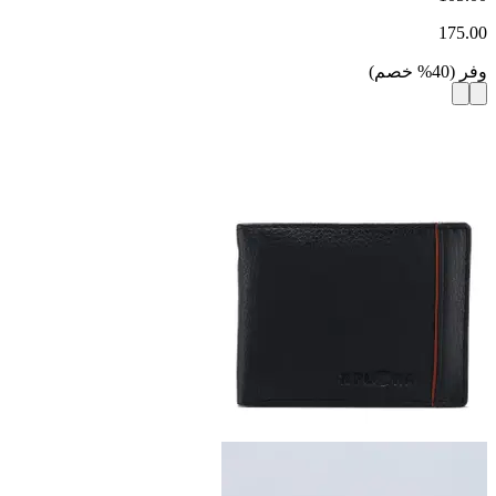
175.00
وفر
(
40
%
خصم
)