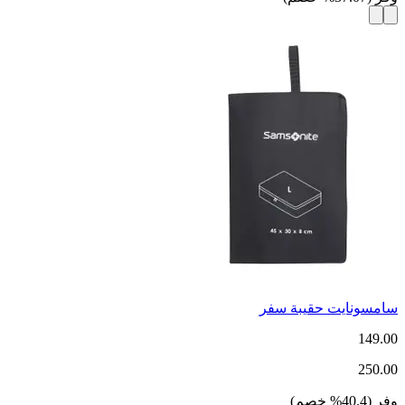
سامسونايت حقيبة سفر
149.00
250.00
وفر
(
40.4
%
خصم
)