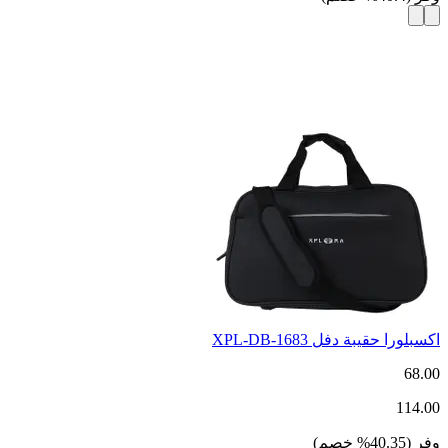
اكسبلورا حقيبة دفل XPL-DB-1683
68.00
114.00
وفر
(
40.35
%
خصم
)