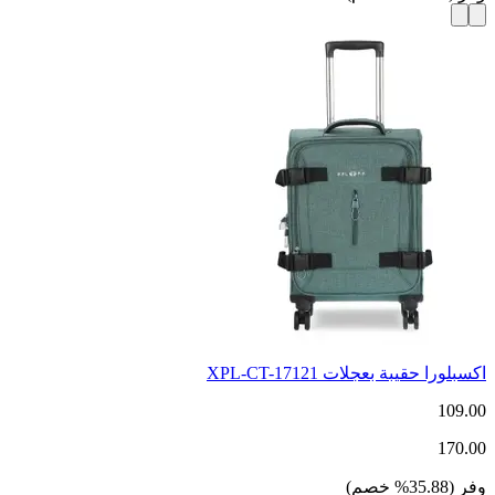
اكسبلورا حقيبة بعجلات XPL-CT-17121
109.00
170.00
وفر
(
35.88
%
خصم
)