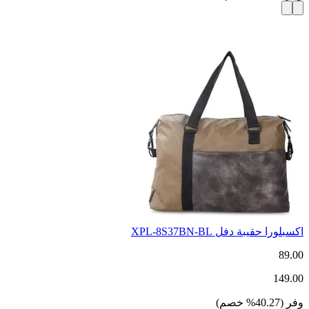
اكسبلورا حقيبة دفل XPL-8S37BN-BL
89.00
149.00
وفر
(
40.27
%
خصم
)