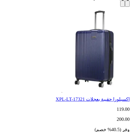
اكسبلورا حقيبة بعجلات XPL-LT-17321
119.00
200.00
وفر
(
40.5
%
خصم
)