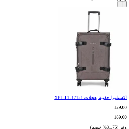
اكسبلورا حقيبة بعجلات XPL-LT-17121
129.00
189.00
وفر
(
31.75
%
خصم
)