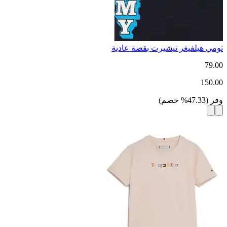
تومي هيلفيغر تيشيرت بقصة عادية
79.00
150.00
وفر
(
47.33
%
خصم
)