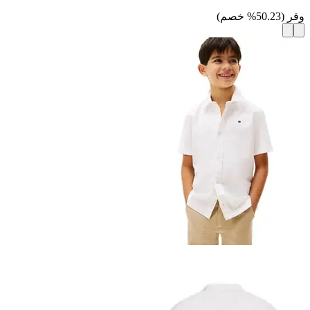
وفر
(
50.23
%
خصم
)