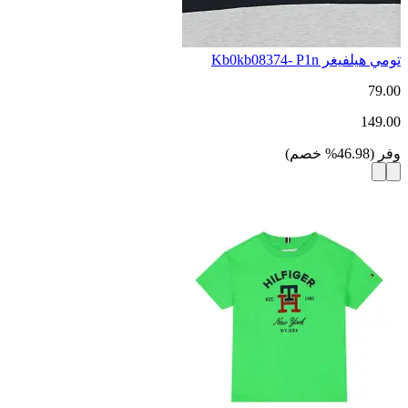
تومي هيلفيغر Kb0kb08374- P1n
79.00
149.00
وفر
(
46.98
%
خصم
)