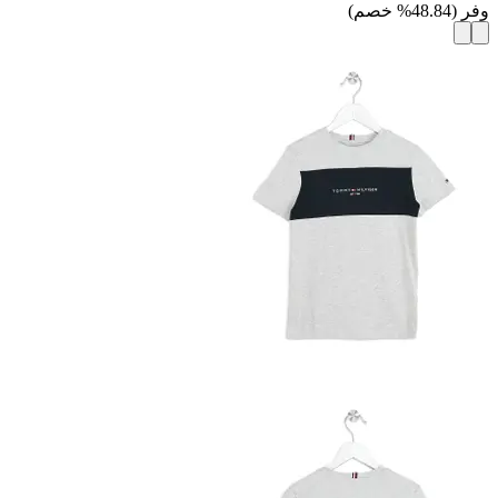
وفر
(
48.84
%
خصم
)