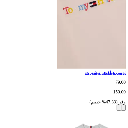
تومي هيلفيغر تيشيرت
79.00
150.00
وفر
(
47.33
%
خصم
)