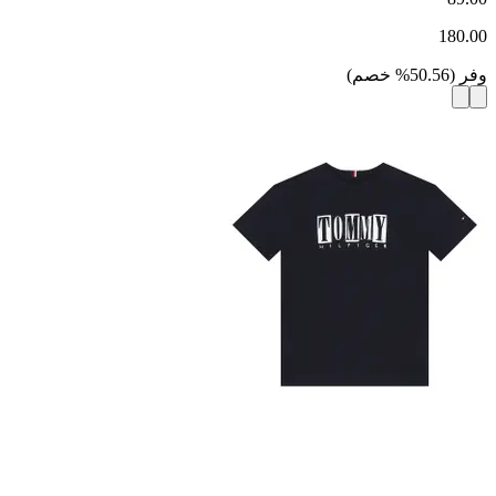
180.00
وفر
(
50.56
%
خصم
)