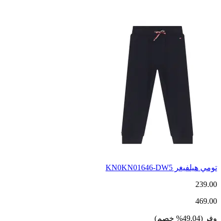
تومي هيلفيغر KN0KN01646-DW5
239.00
469.00
وفر
(
49.04
%
خصم
)