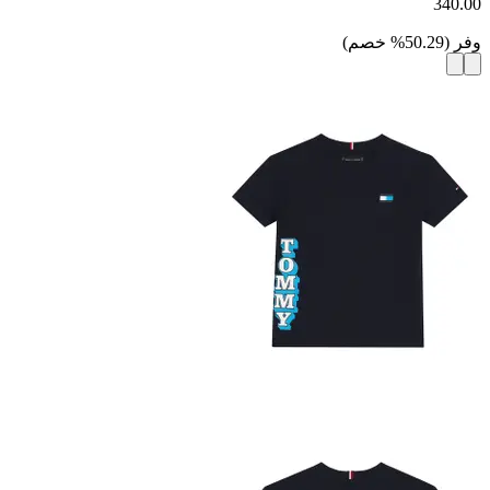
340.00
وفر
(
50.29
%
خصم
)