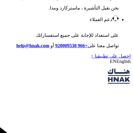
نحن نقبل التأشيرة ، ماستركارد ومدا.
دعم العملاء
على استعداد للإجابة على جميع استفساراتك
تواصل معنا على
+966 920009538
أو
help@hnak.com
احصل على تطبيقنا >
EN
English