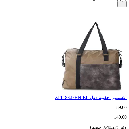
اكسبلورا حقيبة دفل XPL-8S37BN-BL
89.00
149.00
وفر
(
40.27
%
خصم
)