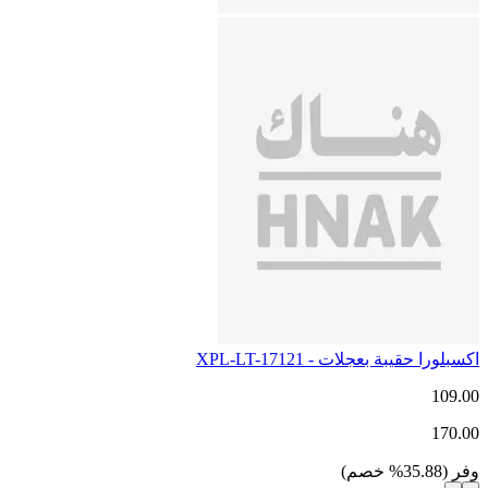
اكسبلورا حقيبة بعجلات - XPL-LT-17121
109.00
170.00
وفر
(
35.88
%
خصم
)