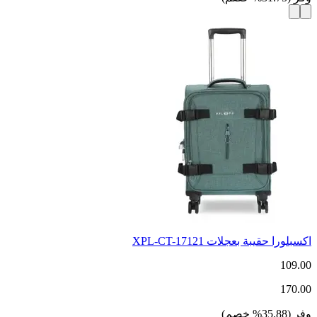
اكسبلورا حقيبة بعجلات XPL-CT-17121
109.00
170.00
وفر
(
35.88
%
خصم
)