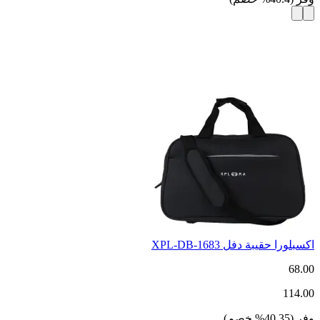
اكسبلورا حقيبة دفل XPL-DB-1683
68.00
114.00
وفر
(
40.35
%
خصم
)