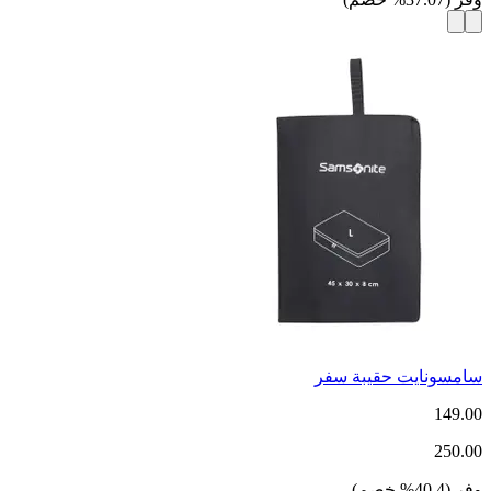
سامسونايت حقيبة سفر
149.00
250.00
وفر
(
40.4
%
خصم
)