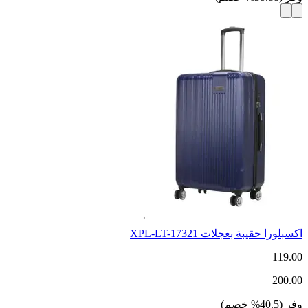
اكسبلورا حقيبة بعجلات XPL-LT-17321
119.00
200.00
وفر
(
40.5
%
خصم
)