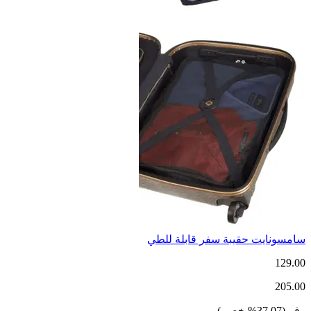
سامسونايت حقيبة سفر قابلة للطي
129.00
205.00
وفر
(
37.07
%
خصم
)