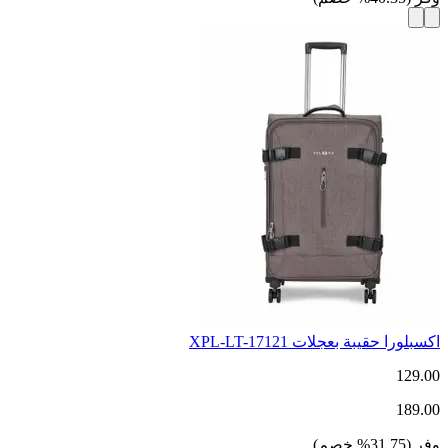
اكسبلورا حقيبة بعجلات XPL-LT-17121
129.00
189.00
وفر
(
31.75
%
خصم
)