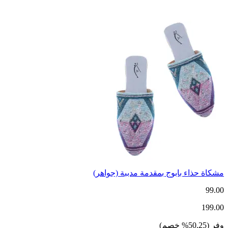
مشكاة حذاء بابوج بمقدمة مدببة (جواهر)
99.00
199.00
وفر
(
50.25
%
خصم
)