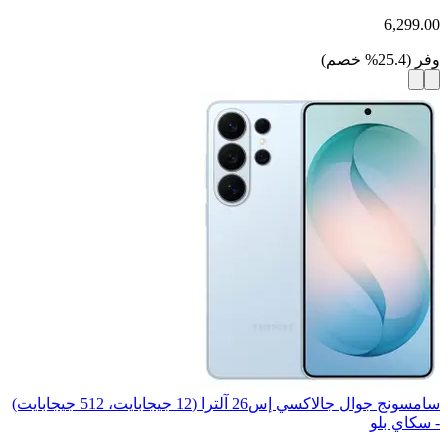
6,299.00
وفر
(
25.4
%
خصم
)
سامسونج جوال جالاكسي إس26 آلترا (12 جيجابايت، 512 جيجابايت)
- سكاي بلو