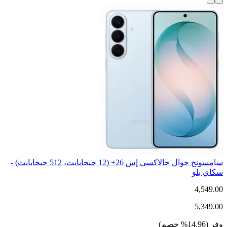
سامسونج جوال جالاكسي إس 26+ (12 جيجابايت، 512 جيجابايت) -
سكاي بلو
4,549.00
5,349.00
وفر
(
14.96
%
خصم
)