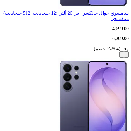
سامسونج جوال جالكسي اس 26 ألترا (12 جيجابايت، 512 جيجابايت)
- بنفسجي
4,699.00
6,299.00
وفر
(
25.4
%
خصم
)