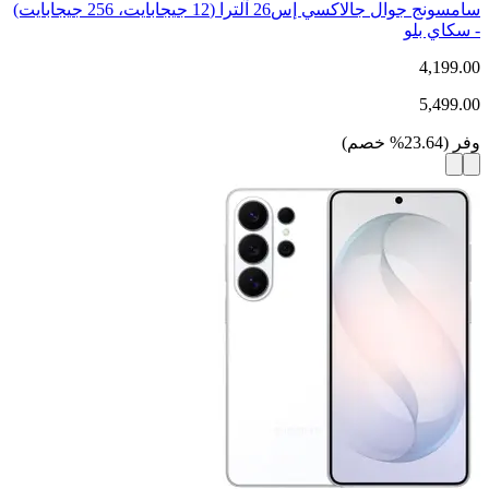
سامسونج جوال جالاكسي إس26 آلترا (12 جيجابايت، 256 جيجابايت)
- سكاي بلو
4,199.00
5,499.00
وفر
(
23.64
%
خصم
)