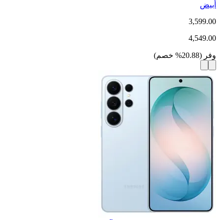
أبيض
3,599.00
4,549.00
وفر
(
20.88
%
خصم
)