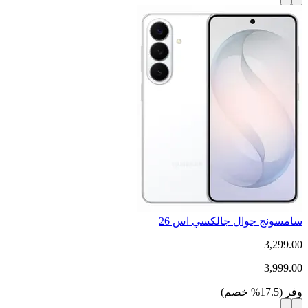
سامسونج جوال جالكسي اس 26
3,299.00
3,999.00
وفر
(
17.5
%
خصم
)