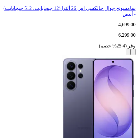
سامسونج جوال جالكسي اس 26 ألترا (12 جيجابايت، 512 جيجابايت)
- أبيض
4,699.00
6,299.00
وفر
(
25.4
%
خصم
)