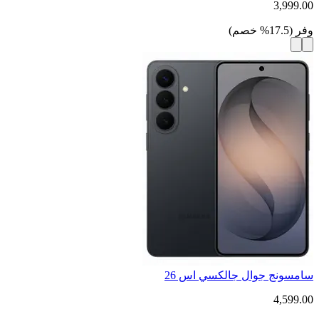
3,999.00
وفر
(
17.5
%
خصم
)
سامسونج جوال جالكسي اس 26
4,599.00