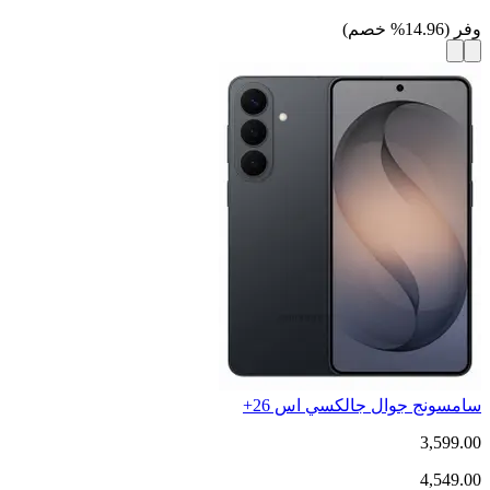
وفر
(
14.96
%
خصم
)
سامسونج جوال جالكسي اس 26+
3,599.00
4,549.00