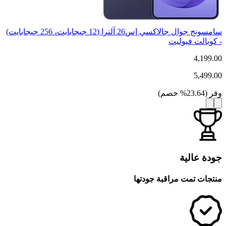
سامسونج جوال جالاكسي إس26 آلترا (12 جيجابايت، 256 جيجابايت)
- كوبالت فيوليت
4,199.00
5,499.00
وفر
(
23.64
%
خصم
)
جودة عالية
منتجات تمت مراقبة جودتها