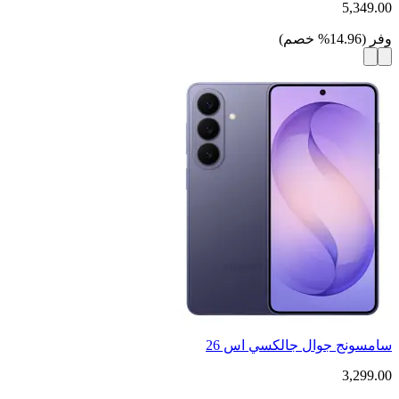
5,349.00
وفر
(
14.96
%
خصم
)
سامسونج جوال جالكسي اس 26
3,299.00