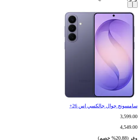
سامسونج جوال جالكسي اس 26+
3,599.00
4,549.00
وفر
(
20.88
%
خصم
)