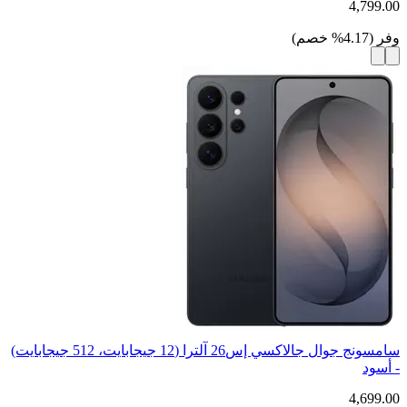
4,799.00
وفر
(
4.17
%
خصم
)
سامسونج جوال جالاكسي إس26 آلترا (12 جيجابايت، 512 جيجابايت)
- أسود
4,699.00