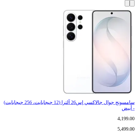
سامسونج جوال جالاكسي إس26 آلترا (12 جيجابايت، 256 جيجابايت)
- أبيض
4,199.00
5,499.00