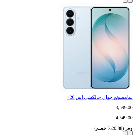
سامسونج جوال جالكسي اس 26+
3,599.00
4,549.00
وفر
(
20.88
%
خصم
)