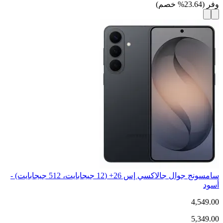
وفر
(
23.64
%
خصم
)
سامسونج جوال جالاكسي إس 26+ (12 جيجابايت، 512 جيجابايت) -
أسود
4,549.00
5,349.00