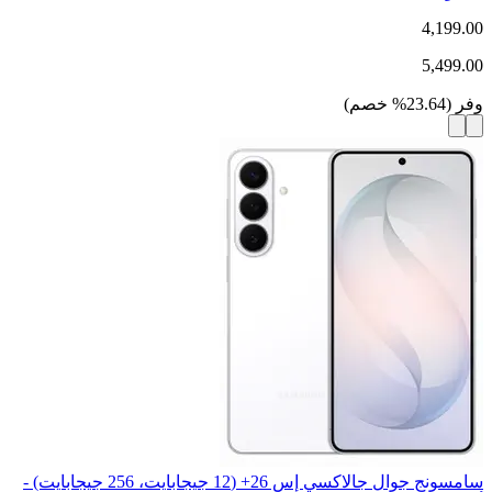
4,199.00
5,499.00
وفر
(
23.64
%
خصم
)
سامسونج جوال جالاكسي إس 26+ (12 جيجابايت، 256 جيجابايت) -