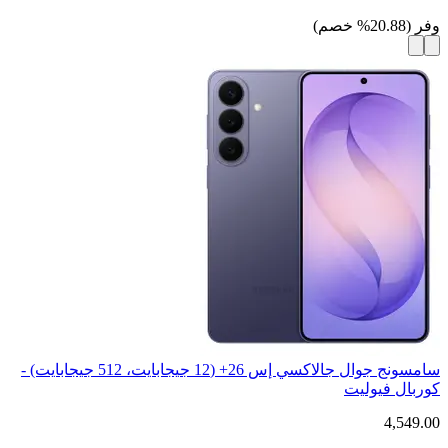
وفر
(
20.88
%
خصم
)
سامسونج جوال جالاكسي إس 26+ (12 جيجابايت، 512 جيجابايت) -
كوربال فيوليت
4,549.00