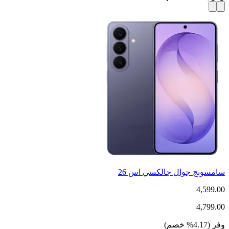
سامسونج جوال جالكسي اس 26
4,599.00
4,799.00
وفر
(
4.17
%
خصم
)