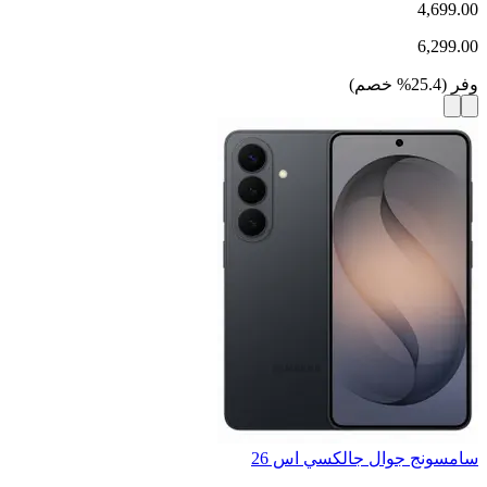
4,699.00
6,299.00
وفر
(
25.4
%
خصم
)
سامسونج جوال جالكسي اس 26