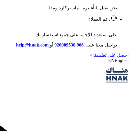
نحن نقبل التأشيرة ، ماستركارد ومدا.
دعم العملاء
على استعداد للإجابة على جميع استفساراتك
تواصل معنا على
+966 920009538
أو
help@hnak.com
احصل على تطبيقنا >
EN
English