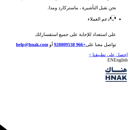
نحن نقبل التأشيرة ، ماستركارد ومدا.
دعم العملاء
على استعداد للإجابة على جميع استفساراتك
تواصل معنا على
+966 920009538
أو
help@hnak.com
احصل على تطبيقنا >
EN
English