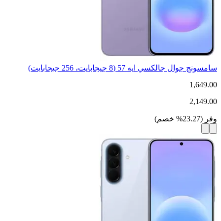
سامسونج جوال جالكسي ايه 57 (8 جيجابايت، 256 جيجابايت)
1,649.00
2,149.00
وفر
(
23.27
%
خصم
)