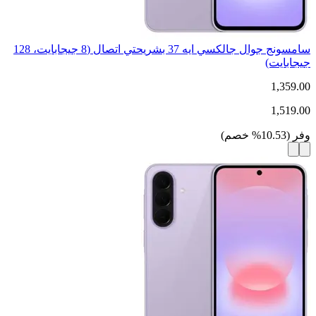
سامسونج جوال جالكسي ايه 37 بشريحتي اتصال (8 جيجابايت، 128
جيجابايت)
1,359.00
1,519.00
وفر
(
10.53
%
خصم
)