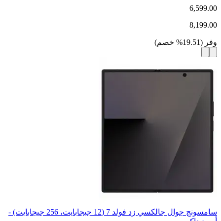
6,599.00
8,199.00
وفر
(
19.51
%
خصم
)
سامسونج جوال جالكسي زد فولد 7 (12 جيجابايت، 256 جيجابايت) -