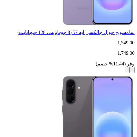
سامسونج جوال جالكسي ايه 57 (8 جيجابايت، 128 جيجابايت)
1,549.00
1,749.00
وفر
(
11.44
%
خصم
)