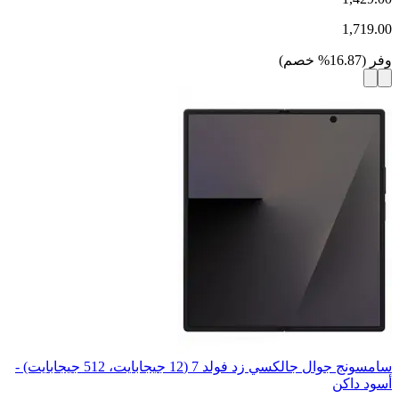
1,719.00
وفر
(
16.87
%
خصم
)
سامسونج جوال جالكسي زد فولد 7 (12 جيجابايت، 512 جيجابايت) -
أسود داكن