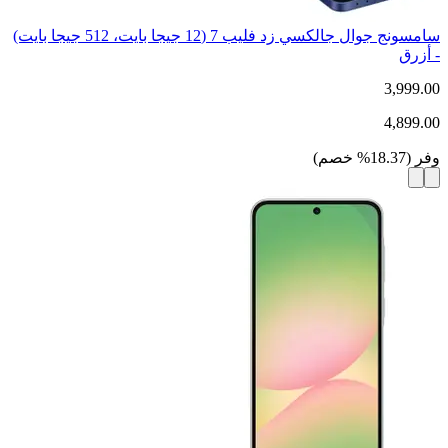
سامسونج جوال جالكسي زد فليب 7 (12 جيجا بايت، 512 جيجا بايت)
- أزرق
3,999.00
4,899.00
وفر
(
18.37
%
خصم
)