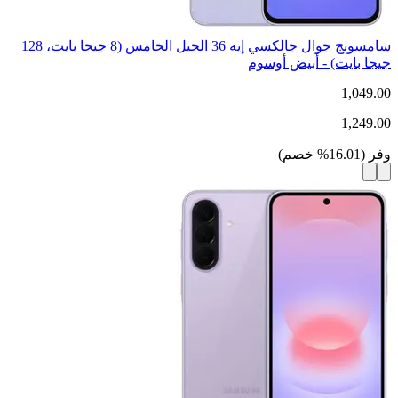
سامسونج جوال جالكسي إيه 36 الجيل الخامس (8 جيجا بايت، 128
جيجا بايت) - أبيض أوسوم
1,049.00
1,249.00
وفر
(
16.01
%
خصم
)