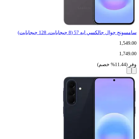
سامسونج جوال جالكسي ايه 57 (8 جيجابايت، 128 جيجابايت)
1,549.00
1,749.00
وفر
(
11.44
%
خصم
)