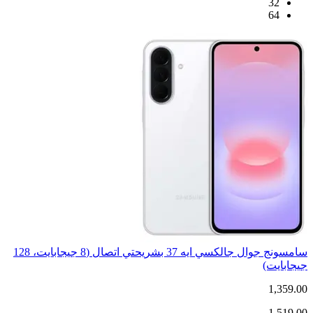
32
64
سامسونج جوال جالكسي ايه 37 بشريحتي اتصال (8 جيجابايت، 128
جيجابايت)
1,359.00
1,519.00