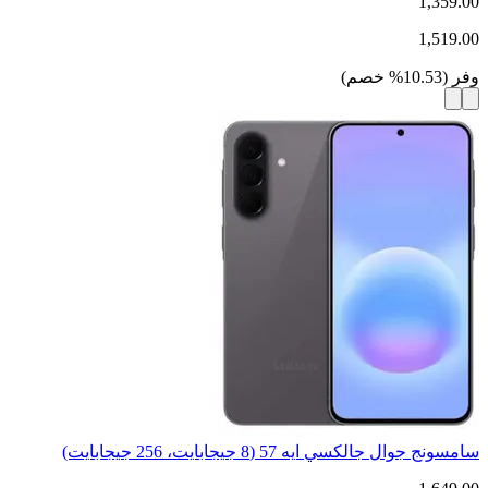
1,359.00
1,519.00
وفر
(
10.53
%
خصم
)
سامسونج جوال جالكسي ايه 57 (8 جيجابايت، 256 جيجابايت)