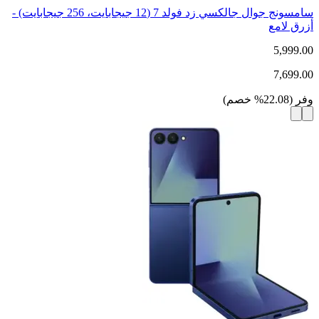
سامسونج جوال جالكسي زد فولد 7 (12 جيجابايت، 256 جيجابايت) -
أزرق لامع
5,999.00
7,699.00
وفر
(
22.08
%
خصم
)