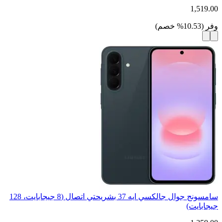
1,519.00
وفر
(
10.53
%
خصم
)
سامسونج جوال جالكسي ايه 37 بشريحتي اتصال (8 جيجابايت، 128
جيجابايت)