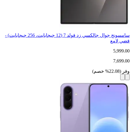
سامسونج جوال جالكسي زد فولد 7 (12 جيجابايت، 256 جيجابايت) -
فضي لامع
5,999.00
7,699.00
وفر
(
22.08
%
خصم
)