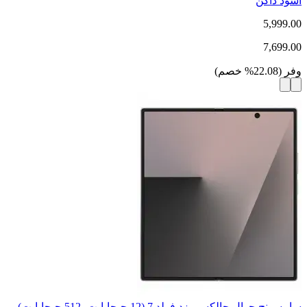
أسود داكن
5,999.00
7,699.00
وفر
(
22.08
%
خصم
)
سامسونج جوال جالكسي زد فولد 7 (12 جيجابايت، 512 جيجابايت) -