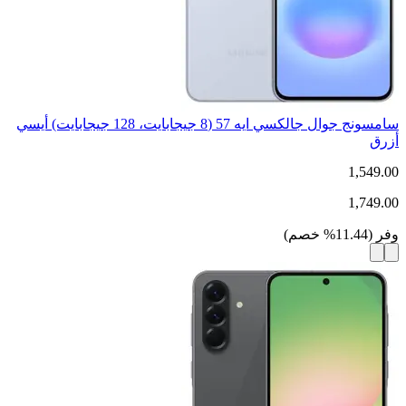
سامسونج جوال جالكسي ايه 57 (8 جيجابايت، 128 جيجابايت) أيسي
أزرق
1,549.00
1,749.00
وفر
(
11.44
%
خصم
)