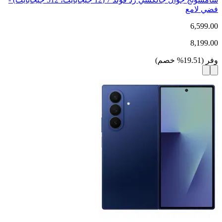
فضي لامع
6,599.00
8,199.00
وفر
(
19.51
%
خصم
)