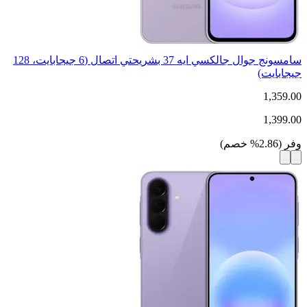
سامسونج جوال جالكسي ايه 37 بشريحتي اتصال (6 جيجابايت، 128
جيجابايت)
1,359.00
1,399.00
وفر
(
2.86
%
خصم
)