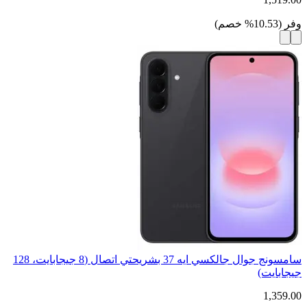
وفر
(
10.53
%
خصم
)
سامسونج جوال جالكسي ايه 37 بشريحتي اتصال (8 جيجابايت، 128
جيجابايت)
1,359.00