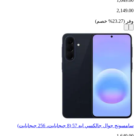
1,649.00
2,149.00
وفر
(
23.27
%
خصم
)
سامسونج جوال جالكسي ايه 57 (8 جيجابايت، 256 جيجابايت)
1,649.00