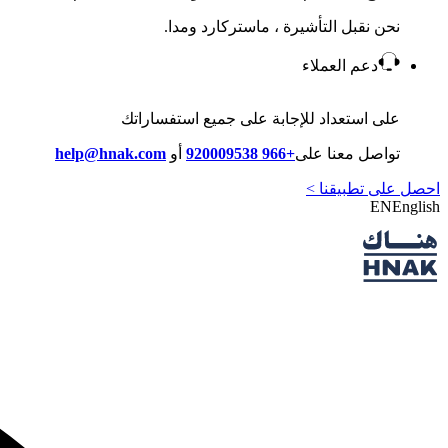
نحن نقبل التأشيرة ، ماستركارد ومدا.
دعم العملاء
على استعداد للإجابة على جميع استفساراتك
تواصل معنا على
+966 920009538
أو
help@hnak.com
احصل على تطبيقنا >
EN
English