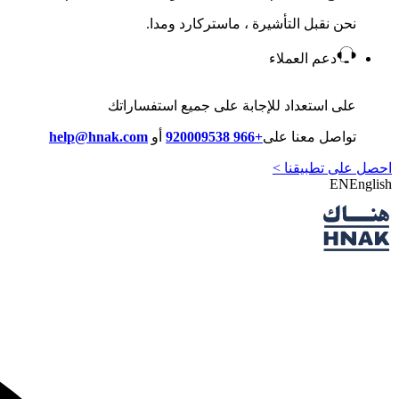
نحن نقبل التأشيرة ، ماستركارد ومدا.
دعم العملاء
على استعداد للإجابة على جميع استفساراتك
تواصل معنا على
+966 920009538
أو
help@hnak.com
احصل على تطبيقنا >
EN
English