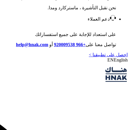
نحن نقبل التأشيرة ، ماستركارد ومدا.
دعم العملاء
على استعداد للإجابة على جميع استفساراتك
تواصل معنا على
+966 920009538
أو
help@hnak.com
احصل على تطبيقنا >
EN
English