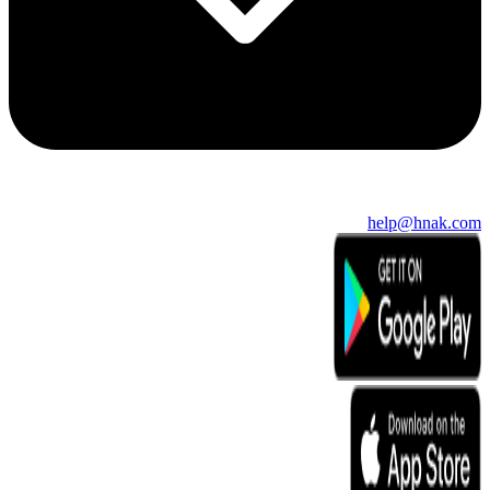
help@hnak.com