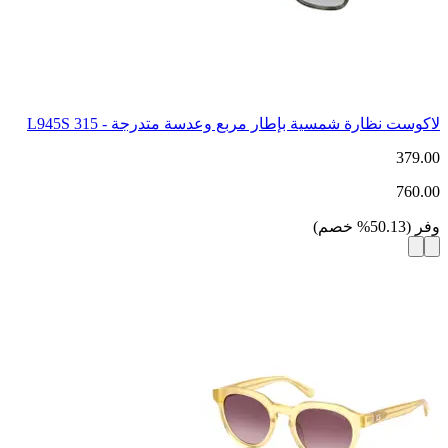
لاكوست نظارة شمسية بإطار مربع وعدسة متدرجة - L945S 315
379.00
760.00
وفر
(
50.13
%
خصم
)