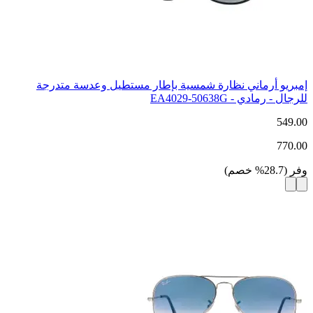
إمبريو أرماني نظارة شمسية بإطار مستطيل وعدسة متدرجة
للرجال - رمادي - EA4029-50638G
549.00
770.00
وفر
(
28.7
%
خصم
)