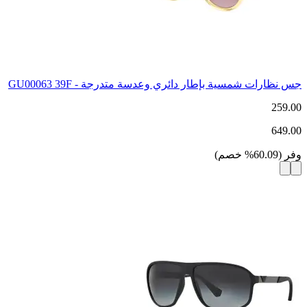
جس نظارات شمسية بإطار دائري وعدسة متدرجة - GU00063 39F
259.00
649.00
وفر
(
60.09
%
خصم
)