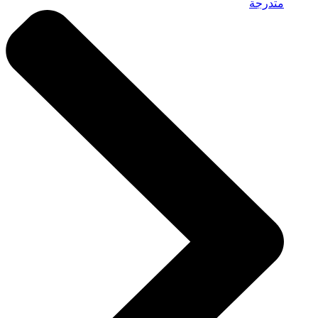
متدرجة