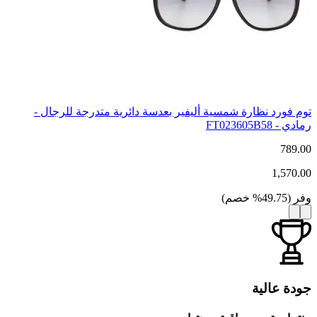
توم فورد نظارة شمسية أليفير بعدسة دائرية متدرجة للرجال -
رمادي - FT023605B58
789.00
1,570.00
وفر
(
49.75
%
خصم
)
جودة عالية