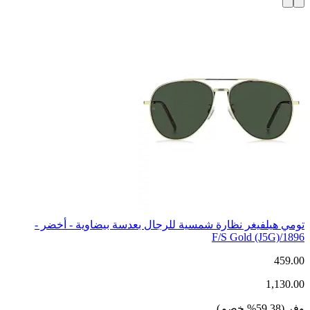
تومي هيلفيغر نظارة شمسية للرجال بعدسة بيضاوية - أخضر -
1896/F/S Gold (J5G)
459.00
1,130.00
وفر
(
59.38
%
خصم
)