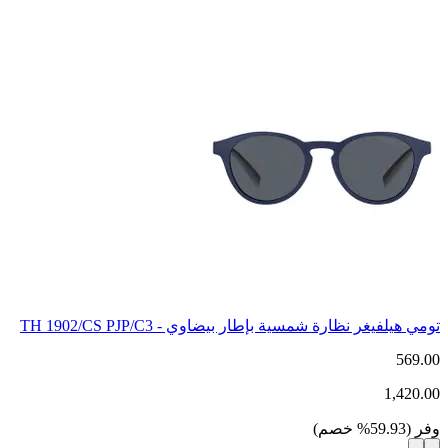
تومي هيلفيغر نظارة شمسية بإطار بيضاوي - TH 1902/CS PJP/C3
569.00
1,420.00
وفر
(
59.93
%
خصم
)