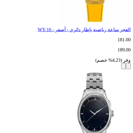
الفجر ساعة رياضية بإطار دائري - أصفر - WY-16
181.00
189.00
وفر
(
4.23
%
خصم
)