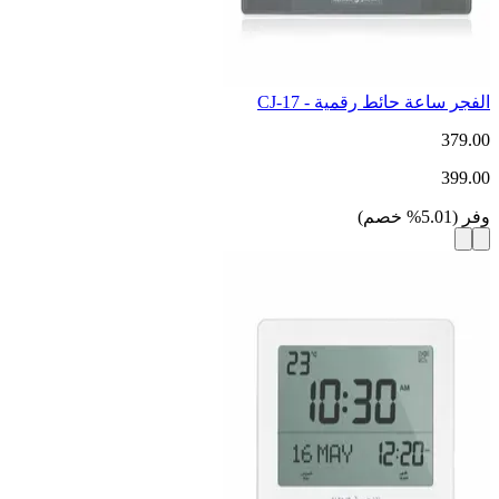
الفجر ساعة حائط رقمية - CJ-17
379.00
399.00
وفر
(
5.01
%
خصم
)