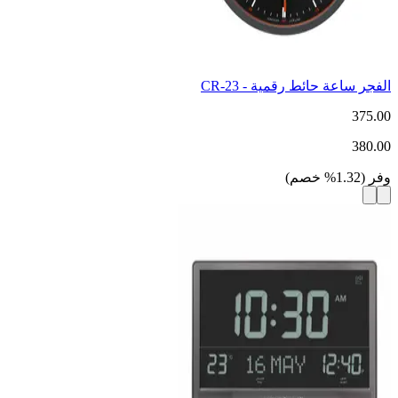
الفجر ساعة حائط رقمية - CR-23
375.00
380.00
وفر
(
1.32
%
خصم
)