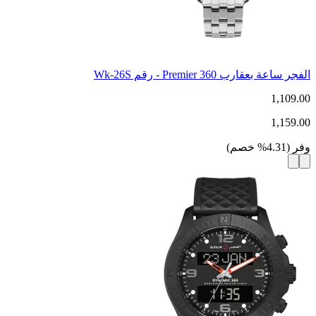
الفجر ساعة بعقارب Premier 360 - رقم Wk-26S
1,109.00
1,159.00
وفر
(
4.31
%
خصم
)