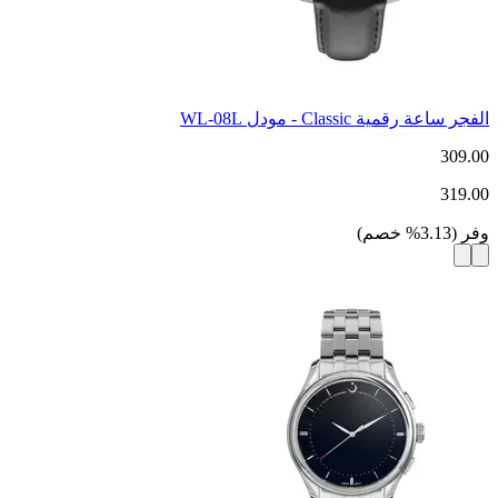
الفجر ساعة رقمية Classic - مودل WL-08L
309.00
319.00
وفر
(
3.13
%
خصم
)