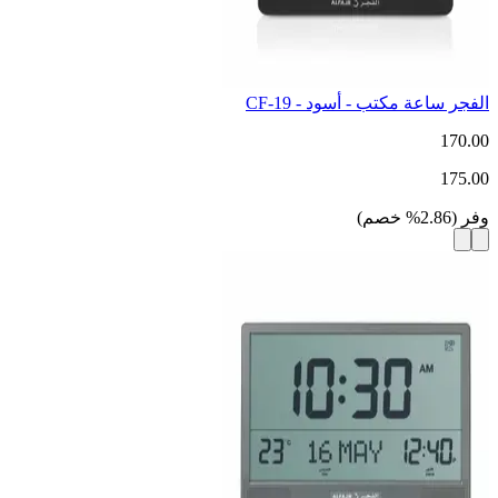
الفجر ساعة مكتب - أسود - CF-19
170.00
175.00
وفر
(
2.86
%
خصم
)