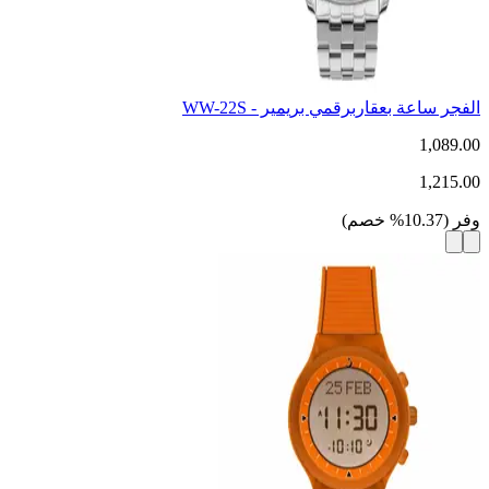
الفجر ساعة بعقاربرقمي بريمير - WW-22S
1,089.00
1,215.00
وفر
(
10.37
%
خصم
)