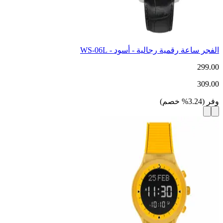
الفجر ساعة رقمية رجالية - أسود - WS-06L
299.00
309.00
وفر
(
3.24
%
خصم
)