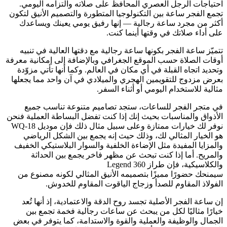
احتياجات الرجل العصري المحافظ على صلاته والتزامه اليومي.
تجمع الفجر ساعة بين التكنولوجيا المتطورة والتصميم الأنيق لتكون
أكثر من مجرد ساعة رجالية — إنها رفيق يومي يعينك ويساعدك
على أداء صلاتك في وقتها أينما كنت.
تتميّز ساعة الفجر بكونها ساعة رجالية مع دقتها العالية في تنبيه
أوقات الصلاة حسب الموقع الجغرافي وبالإضافة إلى إمكانية معرفة
وتحديد اتجاه القبلة في أي مكان في العالم. وكما أنها تأتي مزوّدة
بعرض مزدوج للتقويمين الهجري والميلادي في آن واحد مما يجعلها
مثالية للاستخدام اليومي أو أثناء السفر.
في متجر الفجر للساعات، ستجد تصاميم متنوعة تناسب جميع
الأذواق والمناسبات بحيث إنك إذا كنت تفضل البساطة العملية فنحن
نوفر لك خيارات ممتازة وعلى سبيل مثال ذلك فإن موديل WQ-18
هو الخيار المثالي لك، وذلك حيث إنه يجمع بين الشكل الرياضي
والمزايا المفيدة مثل الإضاءة الخلفية والسوار البلاستيكي الخفيف
والمريح. أما إذا كنت تبحث عن مظهر فاخر يجمع بين الحداثة
والكلاسيكية، فإن طراز Legend 360
سيمنحك حضورًا مميزًا بتصميمه الأنيق المثالي لكونه مصنوع من
الفولاذ المقاوم للصدأ وزجاج الياقوت المقاوم للخدوش.
إن ساعة الفجر الأصلية تجسد روح الدقة والاعتمادية، إذ أنها تُعد
خيارًا مثاليًا لكل من يبحث عن ساعات رجالية فخمة تجمع بين
الجمال والوظيفة والعملية والقوة والاستدامة، كما يتوفر في بعض