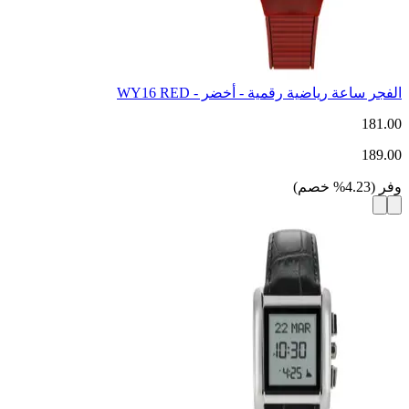
الفجر ساعة رياضية رقمية - أخضر - WY16 RED
181.00
189.00
وفر
(
4.23
%
خصم
)