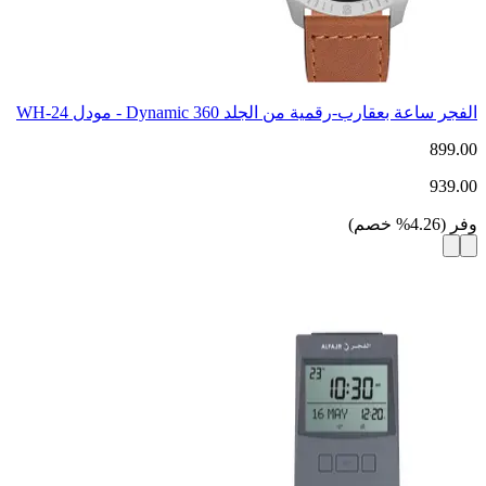
الفجر ساعة بعقارب-رقمية من الجلد Dynamic 360 - مودل WH-24
899.00
939.00
وفر
(
4.26
%
خصم
)