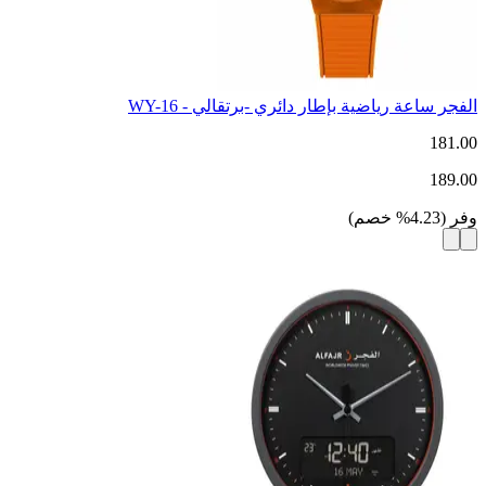
الفجر ساعة رياضية بإطار دائري -برتقالي - WY-16
181.00
189.00
وفر
(
4.23
%
خصم
)