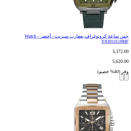
جس ساعة كرونوغراف بعقارب سبريت - أخضر - Watch
Y83011G9MF
3,372.00
5,620.00
وفر
(
40
%
خصم
)