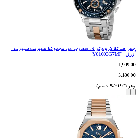
جس ساعة كرونوغراف بعقارب من مجموعة سبيريت سبورت -
أزرق - Y81003G7MF
1,909.00
3,180.00
وفر
(
39.97
%
خصم
)