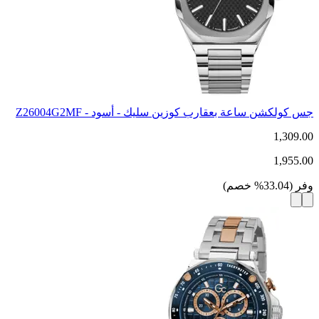
جس كولكشن ساعة بعقارب كوزين سليك - أسود - Z26004G2MF
1,309.00
1,955.00
وفر
(
33.04
%
خصم
)