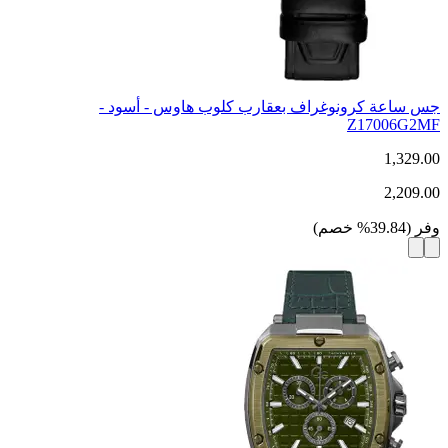
جس ساعة كرونوغراف بعقارب كلوب هاوس - أسود -
Z17006G2MF
1,329.00
2,209.00
وفر
(
39.84
%
خصم
)