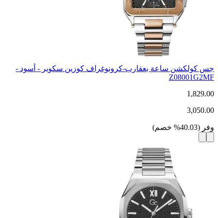
جس كولكشن ساعة بعقارب-كرونوغراف كوزين سكوير - أسود -
Z08001G2MF
1,829.00
3,050.00
وفر
(
40.03
%
خصم
)