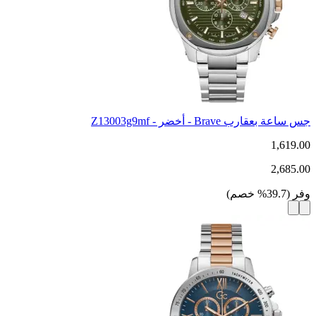
جس ساعة بعقارب Brave - أخضر - Z13003g9mf
1,619.00
2,685.00
وفر
(
39.7
%
خصم
)