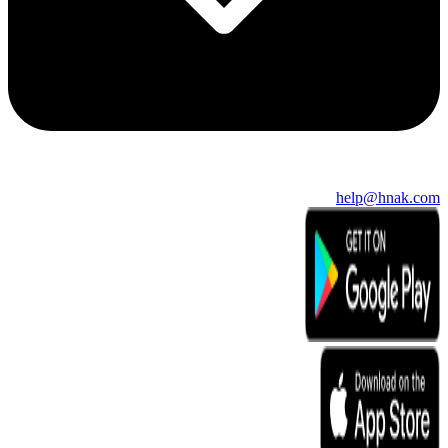
help@hnak.com