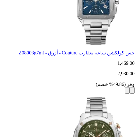
جس كولكشن ساعة بعقارب Couture - أزرق - Z08003g7mf
1,469.00
2,930.00
وفر
(
49.86
%
خصم
)