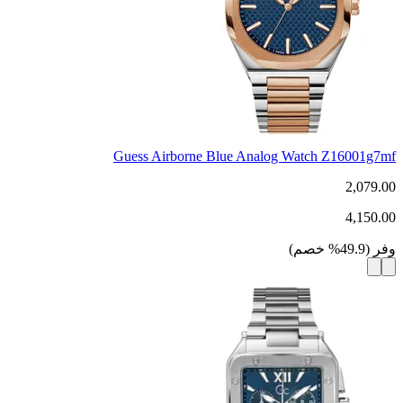
Guess Airborne Blue Analog Watch Z16001g7mf
2,079.00
4,150.00
وفر
(
49.9
%
خصم
)