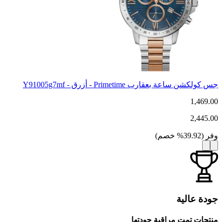
جس كولكشن ساعة بعقارب Primetime - أزرق - Y91005g7mf
1,469.00
2,445.00
وفر
(
39.92
%
خصم
)
جودة عالية
منتجات تمت مراقبة جودتها