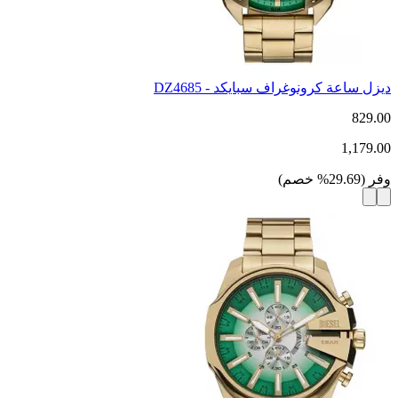
ديزل ساعة كرونوغراف سبايكد - DZ4685
829.00
1,179.00
وفر
(
29.69
%
خصم
)