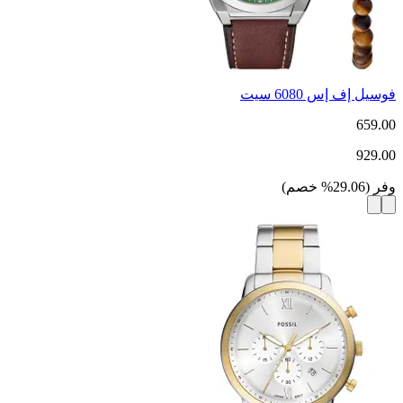
فوسيل إف إس 6080 سيت
659.00
929.00
وفر
(
29.06
%
خصم
)