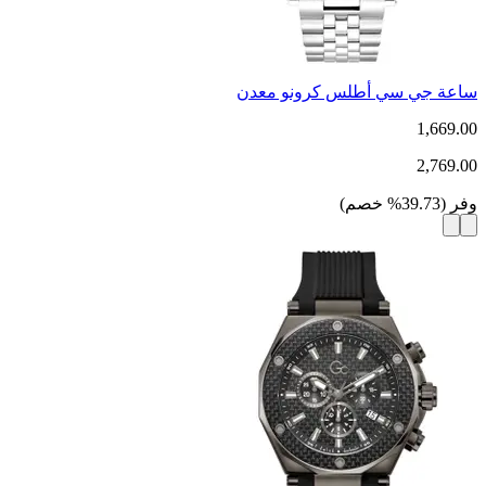
ساعة جي سي أطلس كرونو معدن
1,669.00
2,769.00
وفر
(
39.73
%
خصم
)