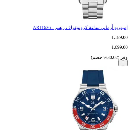
إمبوريو أرماني ساعة كرونوغراف ريسر - AR11636
1,189.00
1,699.00
وفر
(
30.02
%
خصم
)