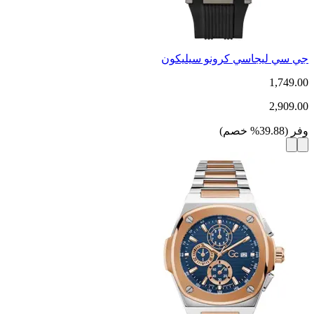
جي سي ليجاسي كرونو سيليكون
1,749.00
2,909.00
وفر
(
39.88
%
خصم
)