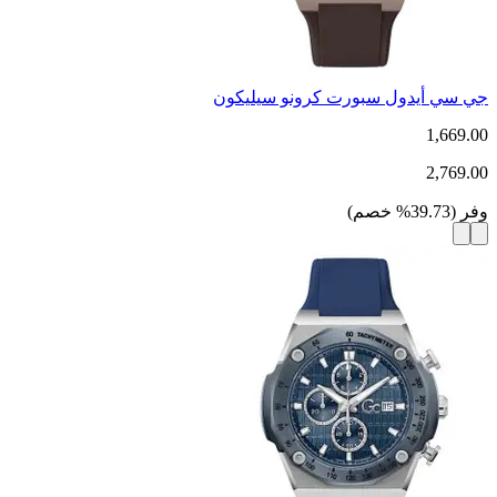
جي سي أيدول سبورت كرونو سيليكون
1,669.00
2,769.00
وفر
(
39.73
%
خصم
)