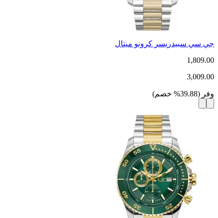
جي سي سبيدريسر كرونو ميتال
1,809.00
3,009.00
وفر
(
39.88
%
خصم
)