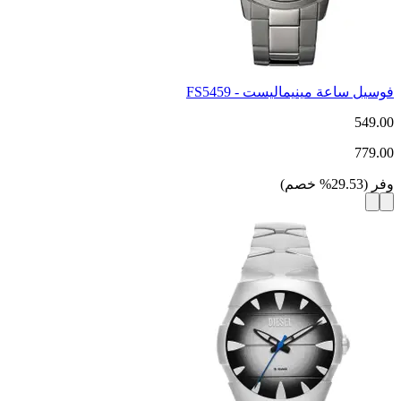
فوسيل ساعة مينيماليست - FS5459
549.00
779.00
وفر
(
29.53
%
خصم
)