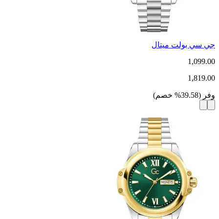
جي سي بولت ميتال
1,099.00
1,819.00
وفر
(
39.58
%
خصم
)