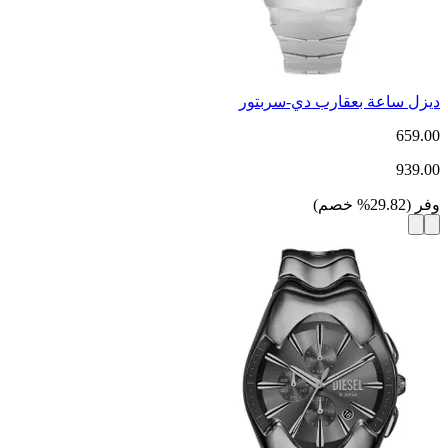
ديزل ساعة بعقارب دي-سربتور
659.00
939.00
وفر
(
29.82
%
خصم
)