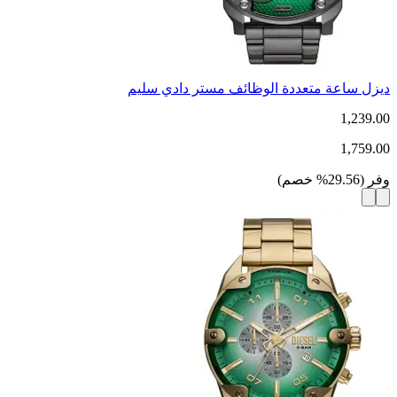
ديزل ساعة متعددة الوظائف مستر دادي سليم
1,239.00
1,759.00
وفر
(
29.56
%
خصم
)