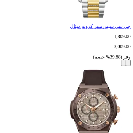
جي سي سبيدريسر كرونو ميتال
1,809.00
3,009.00
وفر
(
39.88
%
خصم
)