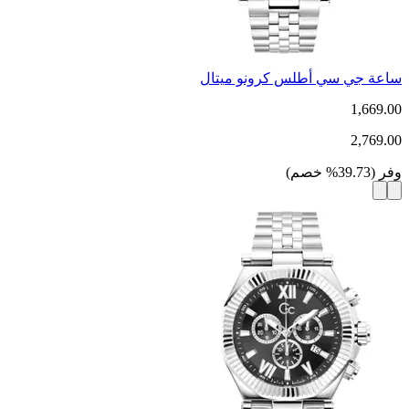
ساعة جي سي أطلس كرونو ميتال
1,669.00
2,769.00
وفر
(
39.73
%
خصم
)