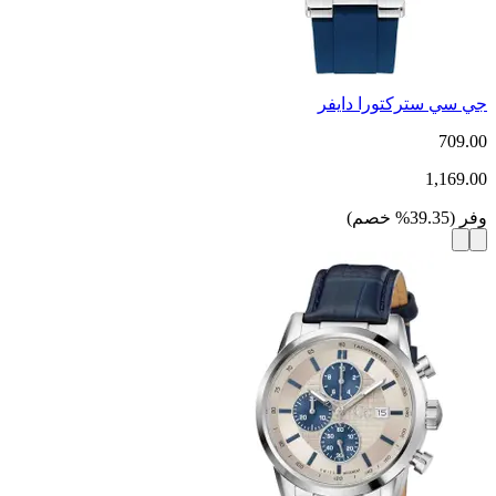
جي سي ستركتورا دايفر
709.00
1,169.00
وفر
(
39.35
%
خصم
)