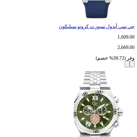
جي سي أيدول سبورت كرونو سيليكون
1,609.00
2,669.00
وفر
(
39.72
%
خصم
)