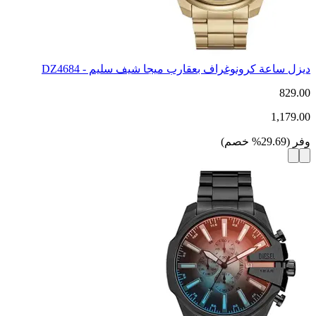
ديزل ساعة كرونوغراف بعقارب ميجا شيف سليم - DZ4684
829.00
1,179.00
وفر
(
29.69
%
خصم
)