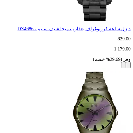
ديزل ساعة كرونوغراف بعقارب ميجا شيف سليم - DZ4686
829.00
1,179.00
وفر
(
29.69
%
خصم
)