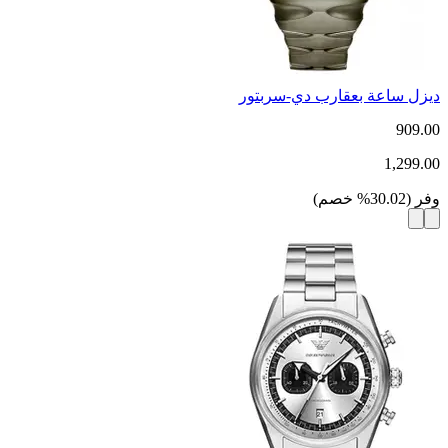
ديزل ساعة بعقارب دي-سربتور
909.00
1,299.00
وفر
(
30.02
%
خصم
)