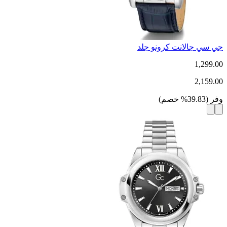
جي سي جالانت كرونو جلد
1,299.00
2,159.00
وفر
(
39.83
%
خصم
)