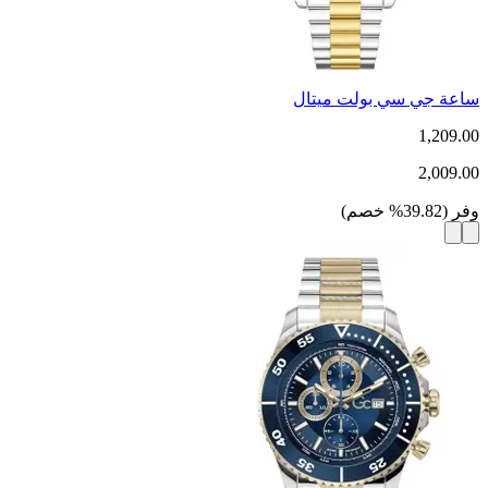
ساعة جي سي بولت ميتال
1,209.00
2,009.00
وفر
(
39.82
%
خصم
)