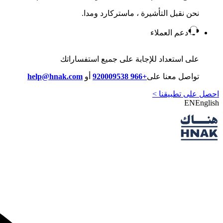
نحن نقبل التأشيرة ، ماستركارد ومدا.
دعم العملاء
على استعداد للإجابة على جميع استفساراتك
تواصل معنا على
+966 920009538
أو
help@hnak.com
احصل على تطبيقنا >
EN
English