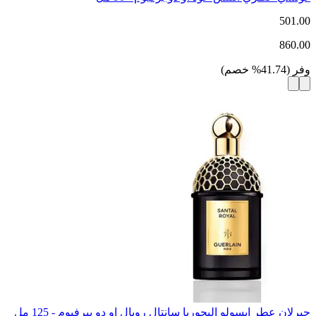
501.00
860.00
وفر
(
41.74
%
خصم
)
جيرلان عطر ابسولو اليجوريا سانتال رويال او دو بيرفيوم - 125 مل