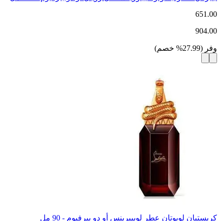
651.00
904.00
وفر
(
27.99
%
خصم
)
كريستيان لوبوتان عطر لوبيبرينس أو دو بيرفيوم - 90 مل