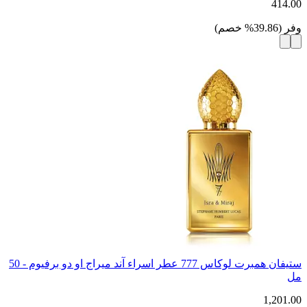
414.00
وفر
(
39.86
%
خصم
)
ستيفان همبرت لوكاس 777 عطر اسراء آند ميراج او دو برفيوم - 50
مل
1,201.00