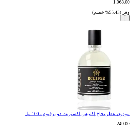
1,068.00
وفر
(
55.43
%
خصم
)
مودون عطر بخاخ إكليبس إكستريت دو برفيوم - 100 مل
249.00