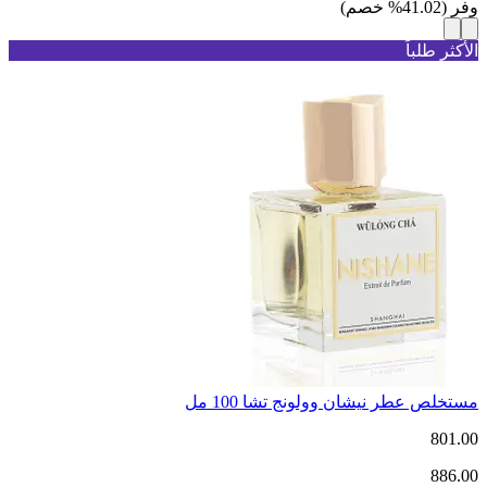
وفر
(
41.02
%
خصم
)
الأكثر طلباً
مستخلص عطر نيشان وولونج تشا 100 مل
801.00
886.00