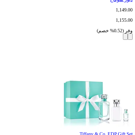
1,149.00
1,155.00
وفر
(
0.52
%
خصم
)
Tiffany & Co. EDP Gift Set