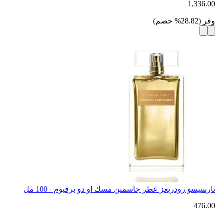
1,336.00
وفر
(
28.82
%
خصم
)
نارسيسو رودريغز عطر جاسمين مسك او دو برفيوم - 100 مل
476.00