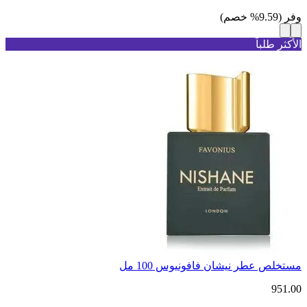
وفر
(
9.59
%
خصم
)
الأكثر طلباً
مستخلص عطر نيشان فافونيوس 100 مل
951.00