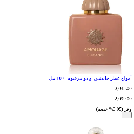
أمواج عطر جايدنس او دو بيرفيوم - 100 مل
2,035.00
2,099.00
وفر
(
3.05
%
خصم
)