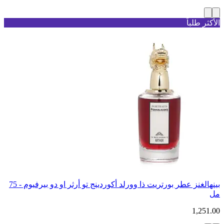
الأكثر طلباً
بينهالغنز عطر بورتريت ذا وورلد أكوردينج تو أرثر او دو بيرفيوم - 75
مل
1,251.00