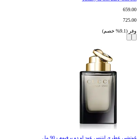
659.00
725.00
وفر
(
9.1
%
خصم
)
غوتشي عطري انتنس عود او دو برفيوم - 90 مل