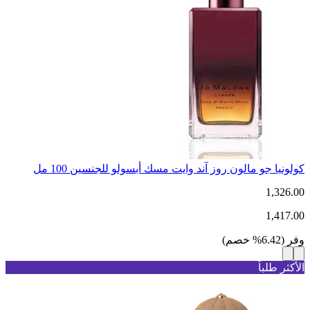
كولونيا جو مالون روز آند وايت مسك أبسولو للجنسين 100 مل
1,326.00
1,417.00
وفر
(
6.42
%
خصم
)
الأكثر طلباً