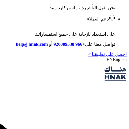
نحن نقبل التأشيرة ، ماستركارد ومدا.
دعم العملاء
على استعداد للإجابة على جميع استفساراتك
تواصل معنا على
+966 920009538
أو
help@hnak.com
احصل على تطبيقنا >
EN
English