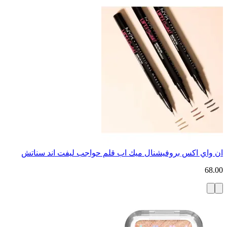
ان واي اكس بروفيشنال ميك اب قلم حواجب ليفت اند سناتش
68.00