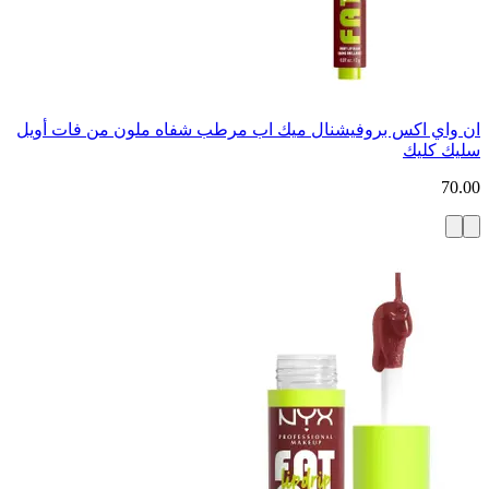
ان واي اكس بروفيشنال ميك اب مرطب شفاه ملون من فات أويل
سليك كليك
70.00