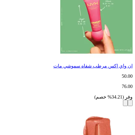
ان واي اكس مرطب شفاه سموشي مات
50.00
76.00
وفر
(
34.21
%
خصم
)