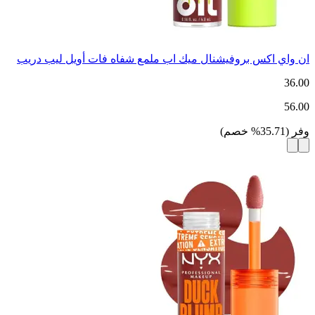
ان واي اكس بروفيشنال ميك اب ملمع شفاه فات أويل ليب دريب
36.00
56.00
وفر
(
35.71
%
خصم
)