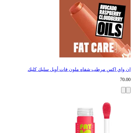
ان واي اكس مرطب شفاه ملون فات أويل سليك كليك
70.00