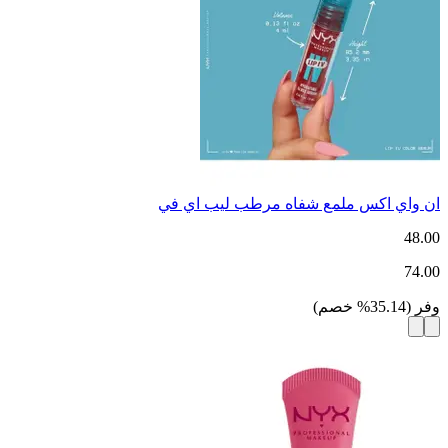
ان واي اكس ملمع شفاه مرطب ليب اي في
48.00
74.00
وفر
(
35.14
%
خصم
)