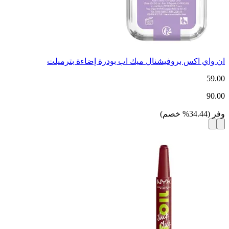
ان واي اكس بروفيشنال ميك اب بودرة إضاءة بترميلت
59.00
90.00
وفر
(
34.44
%
خصم
)