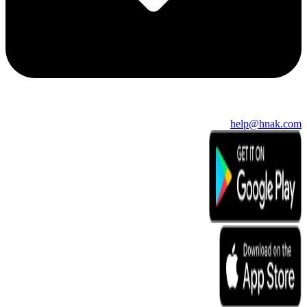
help@hnak.com