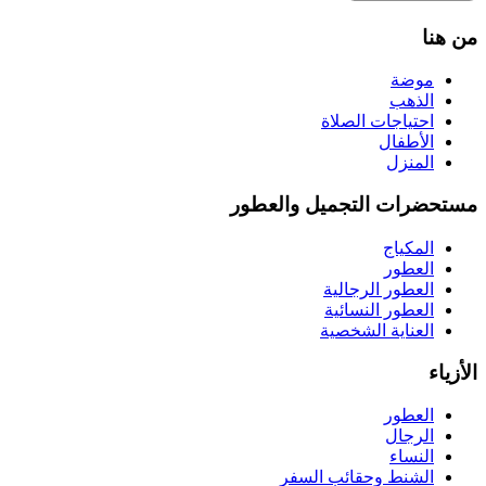
من هنا
موضة
الذهب
احتياجات الصلاة
الأطفال
المنزل
مستحضرات التجميل والعطور
المكياج
العطور
العطور الرجالية
العطور النسائية
العناية الشخصية
الأزياء
العطور
الرجال
النساء
الشنط وحقائب السفر