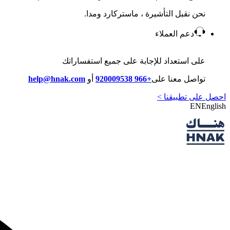
نحن نقبل التأشيرة ، ماستركارد ومدا.
دعم العملاء
على استعداد للإجابة على جميع استفساراتك
تواصل معنا على
+966 920009538
أو
help@hnak.com
احصل على تطبيقنا >
EN
English