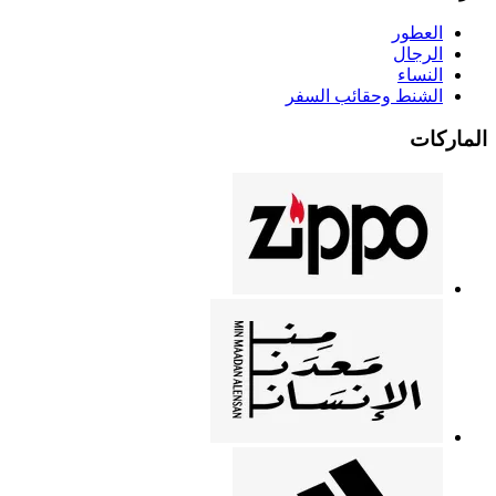
العطور
الرجال
النساء
الشنط وحقائب السفر
الماركات