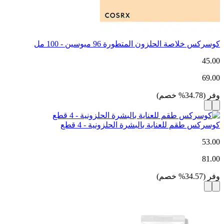
كوسركس خلاصة الحلزون المتطورة 96 ميوسين - 100 مل
45.00
69.00
وفر
(
34.78
%
خصم
)
كوسركس طقم للعناية بالبشرة الحلزونية - 4 قطع
53.00
81.00
وفر
(
34.57
%
خصم
)