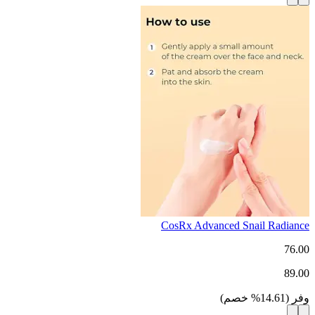
CosRx Advanced Snail Radiance
76.00
89.00
وفر
(
14.61
%
خصم
)