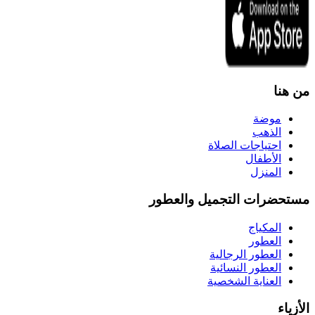
من هنا
موضة
الذهب
احتياجات الصلاة
الأطفال
المنزل
مستحضرات التجميل والعطور
المكياج
العطور
العطور الرجالية
العطور النسائية
العناية الشخصية
الأزياء