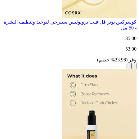
كوسركس تونر فل فيت بروبوليس سينرجي لتوحيد وتنظيف البشرة
- 50 مل
35.00
53.00
وفر
(
33.96
%
خصم
)