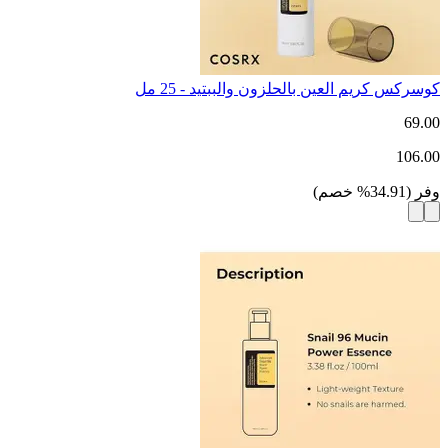
كوسركس كريم العين بالحلزون والببتيد - 25 مل
69.00
106.00
وفر
(
34.91
%
خصم
)