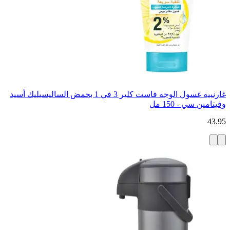
غارنييه غسول الوجه فاست كلير 3 في 1 بحمض الساليسيليك أسيد
وفيتامين سي - 150 مل
43.95