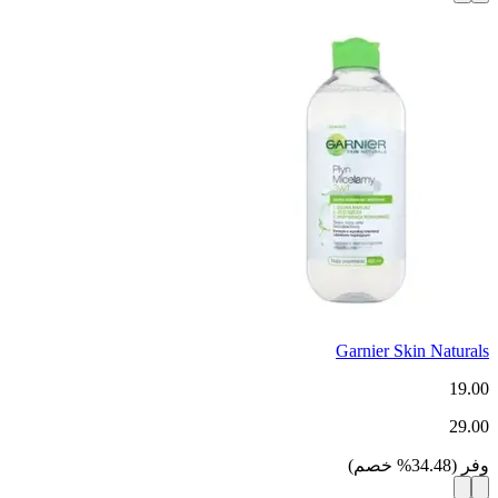
Garnier Skin Naturals
19.00
29.00
وفر
(
34.48
%
خصم
)