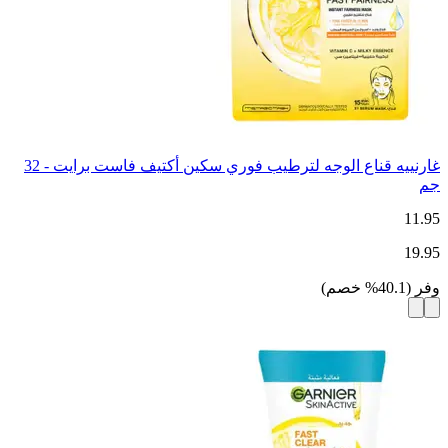
غارنييه قناع الوجه لترطيب فوري سكين أكتيف فاست برايت - 32
جم
11.95
19.95
وفر
(
40.1
%
خصم
)