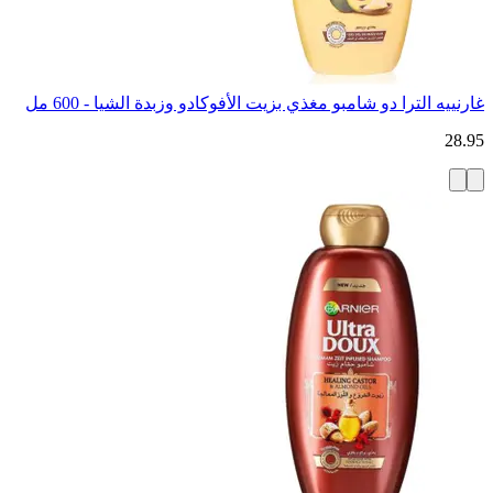
غارنييه الترا دو شامبو مغذي بزيت الأفوكادو وزبدة الشيا - 600 مل
28.95