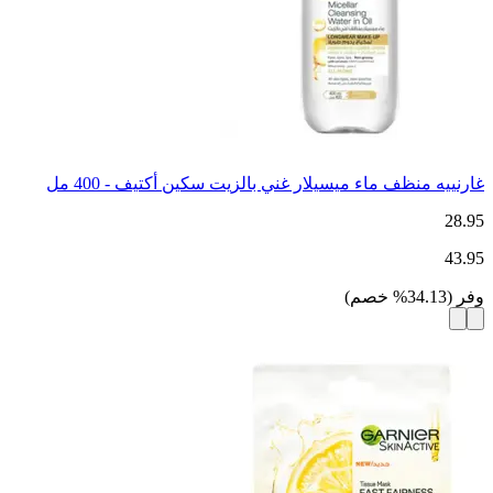
غارنييه منظف ماء ميسيلار غني بالزيت سكين أكتيف - 400 مل
28.95
43.95
وفر
(
34.13
%
خصم
)