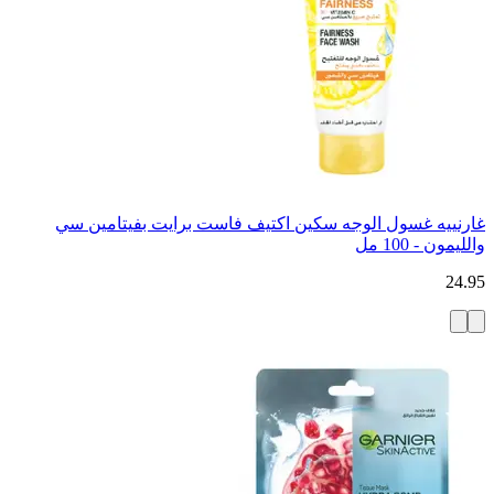
غارنييه غسول الوجه سكين اكتيف فاست برايت بفيتامين سي
والليمون - 100 مل
24.95