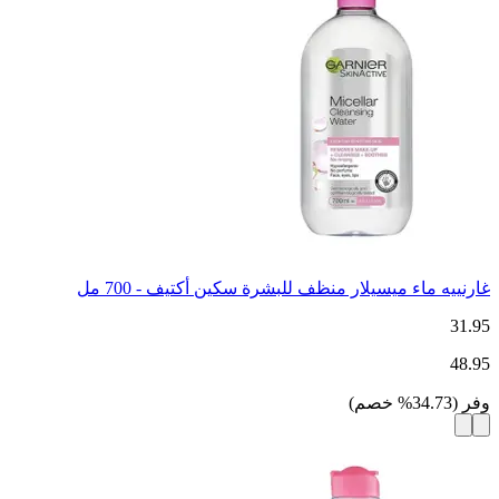
غارنييه ماء ميسيلار منظف للبشرة سكين أكتيف - 700 مل
31.95
48.95
وفر
(
34.73
%
خصم
)