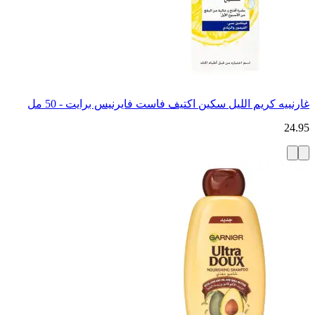
غارنييه كريم الليل سكين اكتيف فاست فايرنيس برايت - 50 مل
24.95