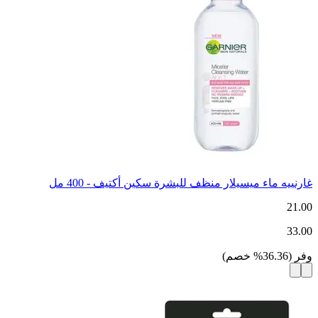
غارنييه ماء ميسيلار منظف للبشرة سكين أكتيف - 400 مل
21.00
33.00
وفر
(
36.36
%
خصم
)