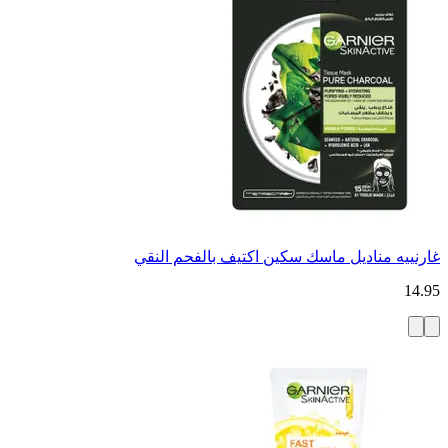
غارنييه مناديل ماسك سكين اكتيف بالفحم النقي
14.95