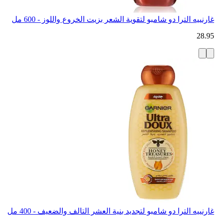
غارنييه الترا دو شامبو لتقوية الشعر بزيت الخروع واللوز - 600 مل
28.95
غارنييه الترا دو شامبو لتجديد بنية العشر التالف والضعيف - 400 مل