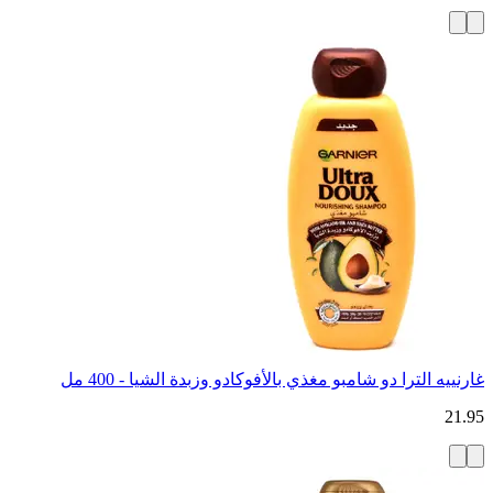
غارنييه الترا دو شامبو مغذي بالأفوكادو وزبدة الشيا - 400 مل
21.95