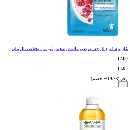
غارنييه قناع للوجه لترطيب البشرة هيدرا بومب بخلاصة الرمان
12.00
14.95
وفر
(
19.73
%
خصم
)