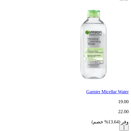
Garnier Micellar Water
19.00
22.00
وفر
(
13.64
%
خصم
)