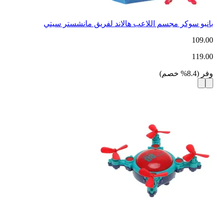
بانبو سوكر مجسم اللاعب هالاند لفريق مانشستر سيتي
109.00
119.00
وفر
(
8.4
%
خصم
)