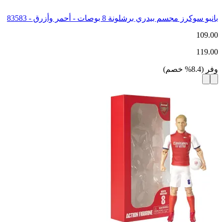
بانبو سوكرز مجسم بيدري برشلونة 8 بوصات - أحمر وأزرق - 83583
109.00
119.00
وفر
(
8.4
%
خصم
)