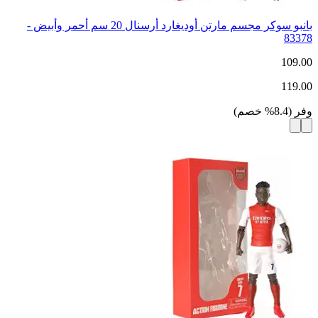
بانبو سوكر مجسم مارتن أوديغارد أرسنال 20 سم أحمر وأبيض -
83378
109.00
119.00
وفر
(
8.4
%
خصم
)