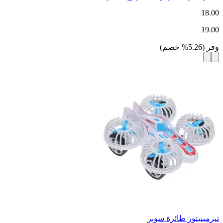
18.00
19.00
وفر
(
5.26
%
خصم
)
تيرمينيتور طائرة سوبر