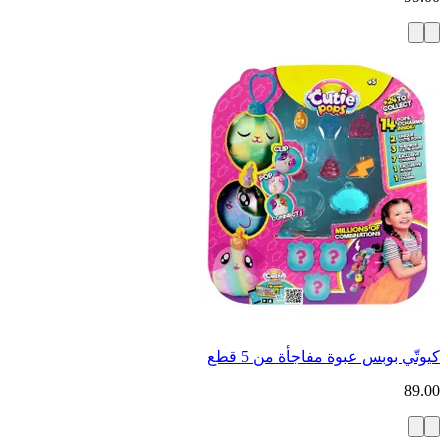
كيوتّي بوبس عبوة مفاجأة من 5 قطع
89.00