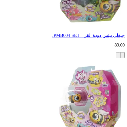
جيغلي بيتس دودة القز – JPMB004‑SET
89.00