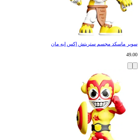
سوبر ماسكد مجسم ستريتش إكس إيه مان
49.00