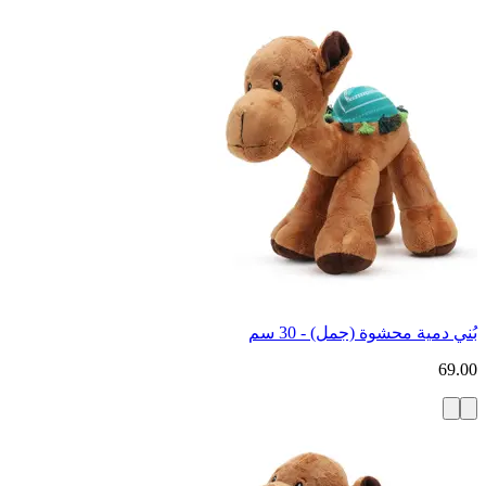
بُني دمية محشوة (جمل) - 30 سم
69.00