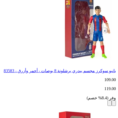
بانبو سوكرز مجسم بيدري برشلونة 8 بوصات - أحمر وأزرق - 83583
109.00
119.00
وفر
(
8.4
%
خصم
)