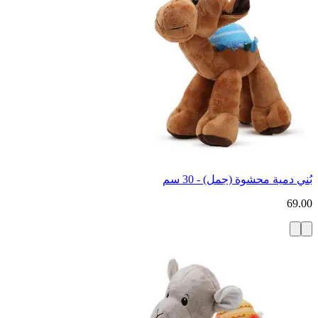
بُني دمية محشوة (جمل) - 30 سم
69.00