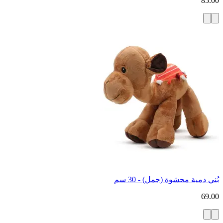
85.00
بُني دمية محشوة (جمل) - 30 سم
69.00