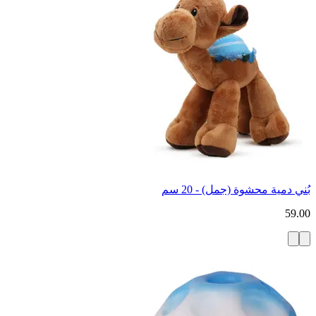
بُني دمية محشوة (جمل) - 20 سم
59.00