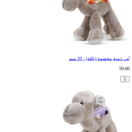
بُني دمية محشوة (ناقة) - 20 سم
59.00