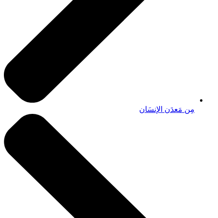
مِن مَعدَن الإنسَان