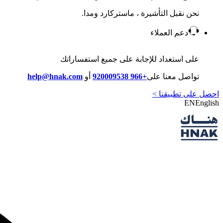
نحن نقبل التأشيرة ، ماستركارد ومدا.
دعم العملاء
على استعداد للإجابة على جميع استفساراتك
تواصل معنا على
+966 920009538
أو
help@hnak.com
احصل على تطبيقنا >
EN
English