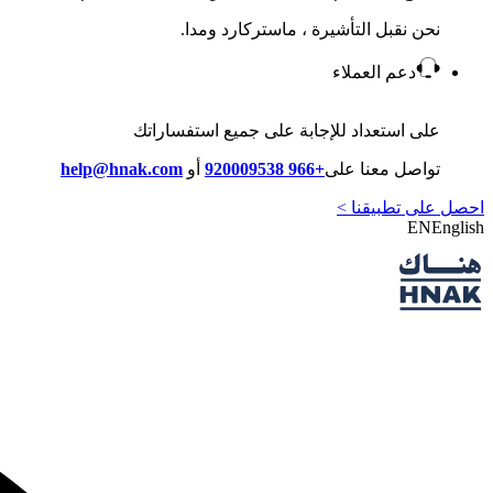
نحن نقبل التأشيرة ، ماستركارد ومدا.
دعم العملاء
على استعداد للإجابة على جميع استفساراتك
تواصل معنا على
+966 920009538
أو
help@hnak.com
احصل على تطبيقنا >
EN
English