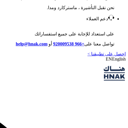
نحن نقبل التأشيرة ، ماستركارد ومدا.
دعم العملاء
على استعداد للإجابة على جميع استفساراتك
تواصل معنا على
+966 920009538
أو
help@hnak.com
احصل على تطبيقنا >
EN
English