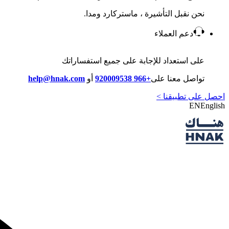
نحن نقبل التأشيرة ، ماستركارد ومدا.
دعم العملاء
على استعداد للإجابة على جميع استفساراتك
تواصل معنا على
+966 920009538
أو
help@hnak.com
احصل على تطبيقنا >
EN
English