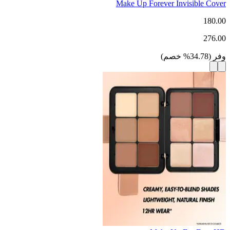
Make Up Forever Invisible Cover
180.00
276.00
وفر
(
34.78
%
خصم
)