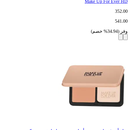
Make Up For Ever HD
352.00
541.00
وفر
(
34.94
%
خصم
)