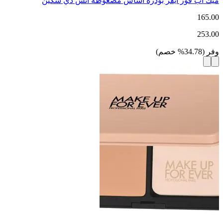
ميك أب فور ايفر بودرة أساس مضغوطة اتش دي سكين
165.00
253.00
وفر
(
34.78
%
خصم
)