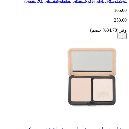
ميك أب فور ايفر بودرة أساس مضغوطة اتش دي سكين
165.00
253.00
وفر
(
34.78
%
خصم
)