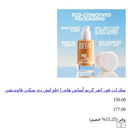
ميك اب فور ايفر كريم أساس هايدرا جلو إتش دي سكين فاونديشن
150.00
177.00
وفر
(
15.25
%
خصم
)