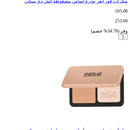
ميك أب فور ايفر بودرة أساس مضغوطة اتش دي سكين
165.00
253.00
وفر
(
34.78
%
خصم
)