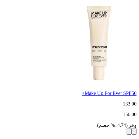
Make Up For Ever SPF50+
133.00
156.00
وفر
(
14.74
%
خصم
)