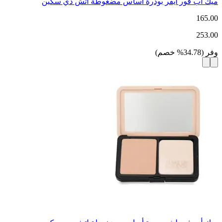
ميك أب فور ايفر بودرة أساس مضغوطة اتش دي سكين
165.00
253.00
وفر
(
34.78
%
خصم
)