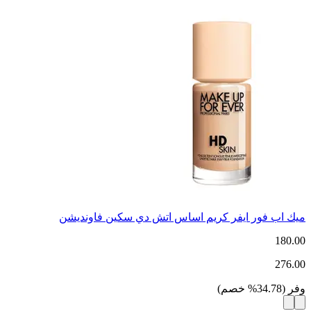
ميك اب فور ايفر كريم اساس اتش دي سكين فاونديشن
180.00
276.00
وفر
(
34.78
%
خصم
)